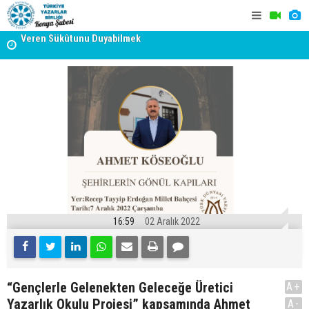
Veren Sükûtunu Duyabilmek
Erzincan’da Kültür ve Edebiyat Zirvesi - Nurettin Topçu
TYB KONYA
Sokağı Açılışı
GERÇEKLE
16:59
02 Aralık 2022
“Gençlerle Gelenekten Geleceğe Üretici
A+
Yazarlık Okulu Projesi” kapsamında Ahmet
A-