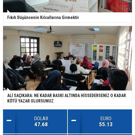
Fıkıh Düşüncenin Kılcallarına Girmektir
ALİ SAÇIKARA: NE KADAR BASKI ALTINDA HİSSEDERSENİZ O KADAR
KÖTÜ YAZAR OLURSUNUZ
DOLAR
EURO
47.68
55.13