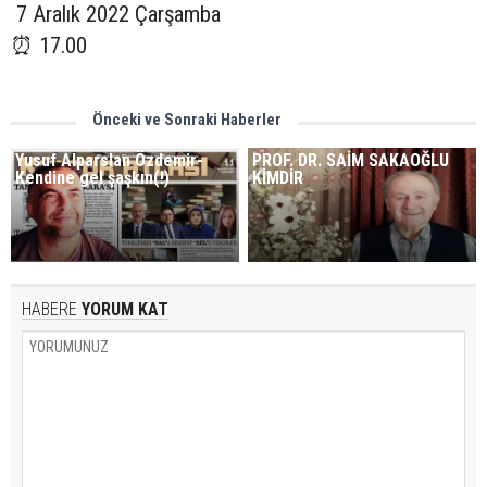
7 Aralık 2022 Çarşamba
⏰ 17.00
Önceki ve Sonraki Haberler
Yusuf Alparslan Özdemir-
PROF. DR. SAİM SAKAOĞLU
Kendine gel şaşkın(!)
KİMDİR
HABERE
YORUM KAT