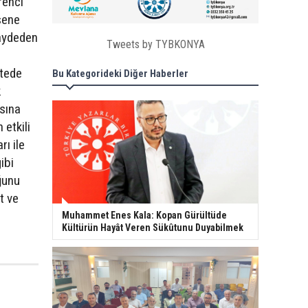
renci
 sene
kaydeden
Tweets by TYBKONYA
itede
Bu Kategorideki Diğer Haberler
k
sına
 etkili
ı ile
ibi
ğunu
t ve
Muhammet Enes Kala: Kopan Gürültüde
Kültürün Hayât Veren Sükûtunu Duyabilmek