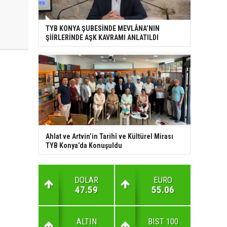
TYB KONYA ŞUBESİNDE MEVLÂNA’NIN
ŞİİRLERİNDE AŞK KAVRAMI ANLATILDI
Ahlat ve Artvin’in Tarihî ve Kültürel Mirası
TYB Konya’da Konuşuldu
DOLAR
EURO
47.59
55.06
ALTIN
BIST 100