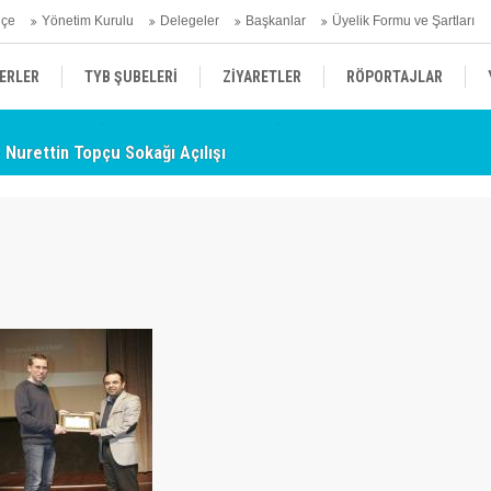
hçe
Yönetim Kurulu
Delegeler
Başkanlar
Üyelik Formu ve Şartları
ERLER
TYB ŞUBELERİ
ZİYARETLER
RÖPORTAJLAR
- Nurettin Topçu Sokağı Açılışı
TY
ÜYELERİMİZDEN HABERLER
KENDİNİ ARAYAN ŞEHİR
AÇIKLAMA