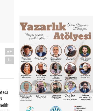
A+
A-
eteci
YB
melik