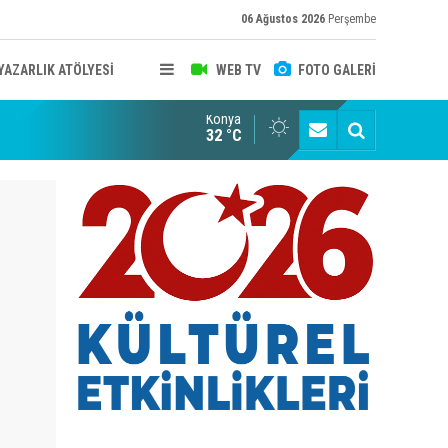
06 Ağustos 2026
Perşembe
YAZARLIK ATÖLYESİ
WEB TV
FOTO GALERİ
Konya
B KONYA ŞUBESİ’NDE FOTOĞRAF DOLU BİR GÜN GERÇEKLEŞTİ
YAYINLAR
32 °C