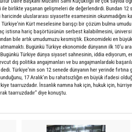
ültür Daire Başkanı Mücahit Sami Küçüktığlı ile çok sayıda öğ
ci ile birlikte yaşanan gelişmeleri de değerlendirdi. Bundan 12
i haricinde uluslararası siyasette esamesinin okunmadığını 
 Türkiye'nin Kürt meselesine barışçı bir çözüm bulma umudu
aç istisna hariç başörtüsünün serbest kalabilmesini, ünivers
ğından bile artık umudumuzu kesmiştik. Ekonomideki en büyü
batmamaktı. Bugünkü Türkiye ekonomide dünyanın ilk 10'u ara
. Bugünkü Türkiye dünya siyaset sahnesinin, iddia ediyorum, en
evcut dış politika angajmanları ve bu angajmanlardaki başarılar
t" dedi. Türkiye'nin son 12 senede dünyanın her yerinde fırtına g
unduğunu, 17 Aralık'ın bu rahatsızlığın en büyük ifadesi oldu
iye taarruzdadır. İnsanlık namına hak için, hukuk için, hürriye
larak taarruzdadır" diye konuştu.