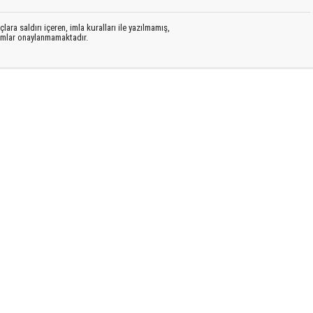
lara saldırı içeren, imla kuralları ile yazılmamış,
rumlar onaylanmamaktadır.