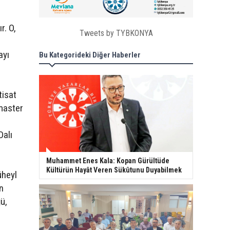
r. O,
Tweets by TYBKONYA
ayı
Bu Kategorideki Diğer Haberler
tisat
master
Dalı
Muhammet Enes Kala: Kopan Gürültüde
Kültürün Hayât Veren Sükûtunu Duyabilmek
üheyl
n
ü,