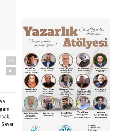
A+
A-
'ya
ogram
acak.
r Sayar