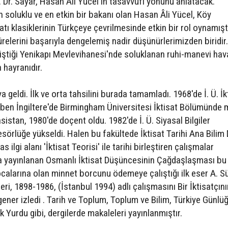
. Dr. Sayar, Hasan Âli Yücel'in tasavvufi yönünü anlatacak.
un soluklu ve en etkin bir bakanı olan Hasan Âli Yücel, Köy
tı klasiklerinin Türkçeye çevrilmesinde etkin bir rol oynamıştı
 kürelerini başarıyla dengelemiş nadir düşünürlerimizden biridir.
tiştiği Yenikapı Mevlevihanesi'nde soluklanan ruhi-manevi hav
hayranıdır.
 geldi. İlk ve orta tahsilini burada tamamladı. 1968'de İ. Ü. İk
iben İngiltere'de Birmingham Üniversitesi İktisat Bölümünde 
 asistan, 1980'de doçent oldu. 1982'de İ. Ü. Siyasal Bilgiler
sörlüğe yükseldi. Halen bu fakültede İktisat Tarihi Ana Bilim 
 ilgi alanı 'İktisat Teorisi' ile tarihi birleştiren çalışmalar
da yayınlanan Osmanlı İktisat Düşüncesinin Çağdaşlaşması bu
ocalarına olan minnet borcunu ödemeye çalıştığı ilk eser A. S
eri, 1898-1986, (İstanbul 1994) adlı çalışmasını Bir İktisatçını
lgener izledi . Tarih ve Toplum, Toplum ve Bilim, Türkiye Günlüğ
Yurdu gibi, dergilerde makaleleri yayınlanmıştır.