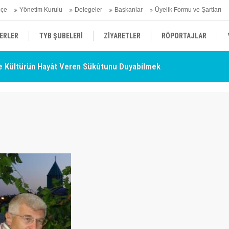
hçe
Yönetim Kurulu
Delegeler
Başkanlar
Üyelik Formu ve Şartları
ERLER
TYB ŞUBELERİ
ZİYARETLER
RÖPORTAJLAR
 Kültürün Hayât Veren Sükûtunu Duyabilmek
TY
ÜYELERİMİZDEN HABERLER
KENDİNİ ARAYAN ŞEHİR
AÇIKLAMA
- Nurettin Topçu Sokağı Açılışı