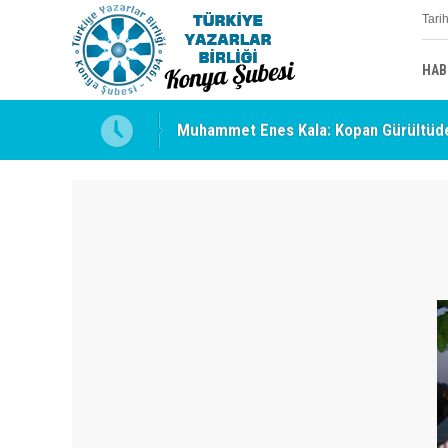
Tari
HAB
Muhammet Enes Kala: Kopan Gürültüde
Erzincan’da Kültür ve Edebiyat Zirvesi 