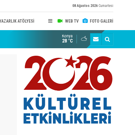
08 Ağustos 2026
Cumartesi
YAZARLIK ATÖLYESİ
WEB TV
FOTO GALERİ
Konya
B KONYA ŞUBESİ’NDE FOTOĞRAF DOLU BİR GÜN GERÇEKLEŞTİ
YAYINLAR
28 °C