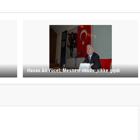
Hasan Âli Yücel; Mesnevi okudu ,sikke giydi