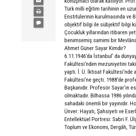
konuşmacı olarak katılıyor. Prof
Türk milli eğitim tarihinin en uz
Enstitülerinin kurulmasında ve Ba
objektif bilgi ile sübjektif bilgi
Çocukluk yıllarından itibaren ye
benimsemiş samimi bir Mevlâna 
Ahmet Güner Sayar Kimdir?
6.11.1946'da İstanbul' da dünyaya
Fakültesi'nden mezuniyetini tak
yaptı. İ. Ü. İktisat Fakültesi'nde
Fakültesi'ne geçti. 1988'de profe
Başkanıdır. Profesör Sayar'ın esas
olmaktadır. Bilhassa 1986 yılın
sahadaki önemli bir yayınıdır. H
Ünver: Hayatı, Şahsiyeti ve Eserl
Entellektüel Portresi: Sabri F. Ü
Toplum ve Ekonomi, Dergâh, Türk 