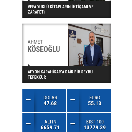
VEFA YÜKLÜ KİTAPLARIN İHTİŞAMI VE
ZARAFETİ
AHMET
KÖSEOĞLU
AFYON KARAHİSAR’A DAİR BİR SEYRÜ
TEFEKKÜR
DOLAR
EURO
47.68
55.13
ALTIN
BIST 100
6659.71
13779.39