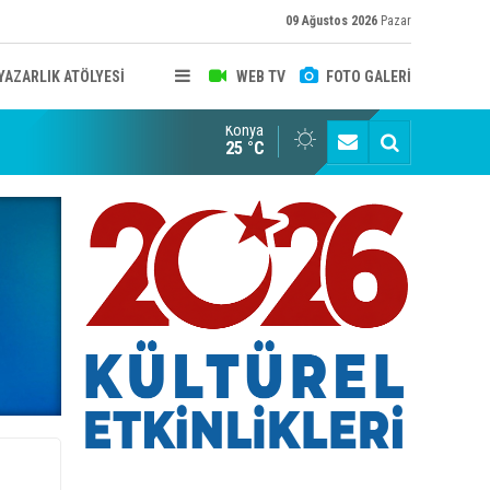
09 Ağustos 2026
Pazar
YAZARLIK ATÖLYESİ
WEB TV
FOTO GALERİ
Konya
B KONYA ŞUBESİ’NDE FOTOĞRAF DOLU BİR GÜN GERÇEKLEŞTİ
YAYINLAR
25 °C