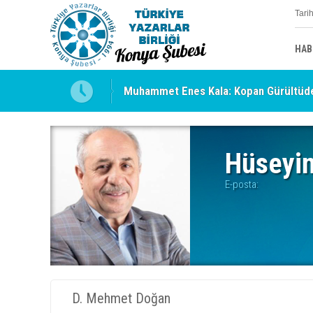
Tari
HAB
Muhammet Enes Kala: Kopan Gürültüde
Erzincan’da Kültür ve Edebiyat Zirvesi 
Hüseyi
E-posta:
D. Mehmet Doğan