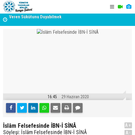
Veren Sükûtunu Duyabilmek
TYB KONYA
Erzincan’da Kültür ve Edebiyat Zirvesi - Nurettin Topçu
GERÇEKLE
Sokağı Açılışı
16:45
29 Haziran 2020
İslâm Felsefesinde İBN-İ SİNÂ
A+
Söyleşi: İslâm Felsefesinde İBN-İ SİNÂ
A-