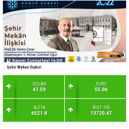
Şehir Mekan İlişkisi
DOLAR
EURO
47.59
55.06
ALTIN
BIST 100
6521.8
13720.47