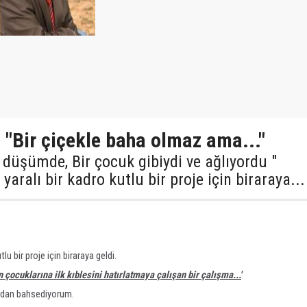
 "Bir çiçekle baha olmaz ama..."
 düşümde, Bir çocuk gibiydi ve ağlıyordu "
yaralı bir kadro kutlu bir proje için biraraya...
lu bir proje için biraraya geldi.
 çocuklarına ilk kıblesini hatırlatmaya çalışan bir çalışma...'
ndan bahsediyorum.