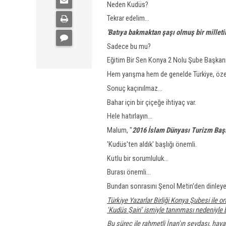
Neden Kudüs?
Tekrar edelim...
'Batıya bakmaktan şaşı olmuş bir milletin 
Sadece bu mu?
Eğitim Bir Sen Konya 2 Nolu Şube Başkanı
Hem yarışma hem de genelde Türkiye, özel
Sonuç kaçınılmaz...
Bahar için bir çiçeğe ihtiyaç var.
Hele hatırlayın...
Malum, "
2016 İslam Dünyası Turizm Baş
'Kudüs'ten aldık' başlığı önemli.
Kutlu bir sorumluluk...
Burası önemli...
Bundan sonrasını Şenol Metin'den dinleye
Türkiye Yazarlar Birliği Konya Şubesi ile
'Kudüs Şairi' ismiyle tanınması nedeniyle 
Bu süreç ile rahmetli İnan'ın sevdası, ha