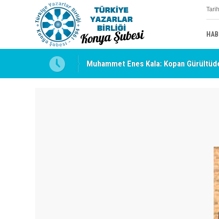
Tari
HAB
Muhammet Enes Kala: Kopan Gürültüde
Erzincan’da Kültür ve Edebiyat Zirvesi 