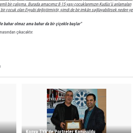
emli bir çalışma. Burada amacımız 8-15 yaşı çocuklarımızın Kudüs'ü anlamaları
ir çocuk olan Eyyubi değiştirmiştir, şimdi de bir imkân sağlayabilirsek neden yeni
le bahar olmaz ama bahar da bir çiçekle başlar"
masından çıkacaktır.
ı
Konya TYB'de Portreler Konuşuldu