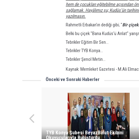
hem de çocukları eğitebilme açısından ön
sağlamak. Hayâlımız şu; Kudüs'ün tarihini b
yazılmasın.
Rahmetli Erbakan'ın dediği gibi; "
Bir çiçek
Belki bu çiçek "Bana Kudüs'ü Anlat" yarış
Tebrikler Eğitim Bir Sen...
Tebrikler TYB Konya...
Tebrikler Şenol Metin...
Kaynak: Memleket Gazetesi - M.Ali Elmac
Önceki ve Sonraki Haberler
TYB Konya Şubesi BeyazBulut Ekibini
Okuyucularıyla Buluşturdu