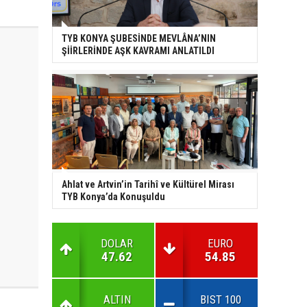
TYB KONYA ŞUBESİNDE MEVLÂNA’NIN
ŞİİRLERİNDE AŞK KAVRAMI ANLATILDI
Ahlat ve Artvin’in Tarihî ve Kültürel Mirası
TYB Konya’da Konuşuldu
DOLAR
EURO
47.62
54.85
ALTIN
BIST 100