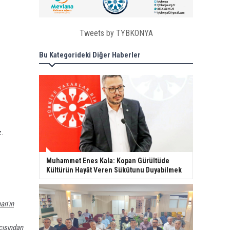
Tweets by TYBKONYA
Bu Kategorideki Diğer Haberler
z.
Muhammet Enes Kala: Kopan Gürültüde
Kültürün Hayât Veren Sükûtunu Duyabilmek
an'ın
çısından