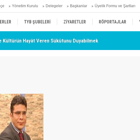
hçe
Yönetim Kurulu
Delegeler
Başkanlar
Üyelik Formu ve Şartları
ERLER
TYB ŞUBELERİ
ZİYARETLER
RÖPORTAJLAR
 Kültürün Hayât Veren Sükûtunu Duyabilmek
TY
ÜYELERİMİZDEN HABERLER
KENDİNİ ARAYAN ŞEHİR
AÇIKLAMA
- Nurettin Topçu Sokağı Açılışı