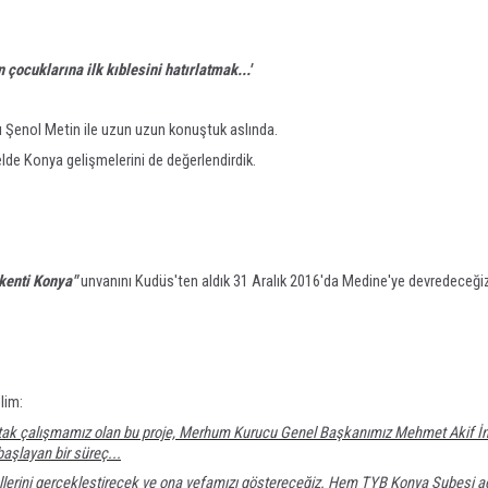
çocuklarına ilk kıblesini hatırlatmak...'
 Şenol Metin ile uzun uzun konuştuk aslında.
de Konya gelişmelerini de değerlendirdik.
kenti Konya"
unvanını Kudüs'ten aldık 31 Aralık 2016'da Medine'ye devredeceği
lim:
 ortak çalışmamız olan bu proje, Merhum Kurucu Genel Başkanımız Mehmet Akif İn
başlayan bir süreç...
yallerini gerçekleştirecek ve ona vefamızı göstereceğiz. Hem TYB Konya Şubesi a