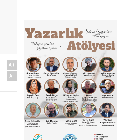
A+
A-