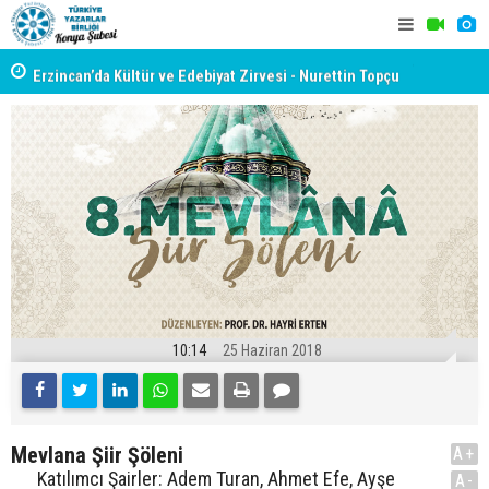
yât
Erzincan’da Kültür ve Edebiyat Zirvesi - Nurettin Topçu
TYB KONYA
Sokağı Açılışı
GERÇEKLE
10:14
25 Haziran 2018
Mevlana Şiir Şöleni
A+
Katılımcı Şairler: Adem Turan, Ahmet Efe, Ayşe
A-