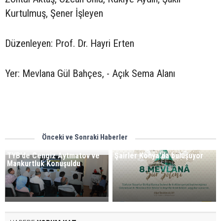
Kurtulmuş, Şener İşleyen
Düzenleyen: Prof. Dr. Hayri Erten
Yer: Mevlana Gül Bahçes, - Açık Sema Alanı
Önceki ve Sonraki Haberler
TYB’de Cengiz Aytmatov ve
Şairler Konya'da buluşuyor
Mankurtluk Konuşuldu