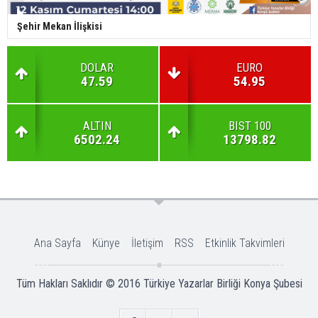
Şehir Mekan İlişkisi
DOLAR
EURO
47.59
54.95
ALTIN
BIST 100
6502.24
13798.82
Ana Sayfa
Künye
İletişim
RSS
Etkinlik Takvimleri
Tüm Hakları Saklıdır © 2016
Türkiye Yazarlar Birliği Konya Şubesi