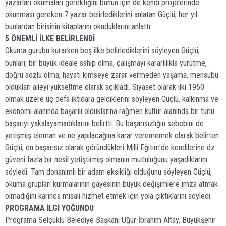
yazarları okumaları gerektiğini bunun için de kendi projelerinde
okunması gereken 7 yazar belirlediklerini anlatan Güçlü, her yıl
bunlardan birisinin kitaplarını okuduklarını anlattı.
5 ÖNEMLİ İLKE BELİRLENDİ
Okuma gurubu kurarken beş ilke belirlediklerini söyleyen Güçlü,
bunları; bir büyük ideale sahip olma, çalışmayı kararlılıkla yürütme,
doğru sözlü olma, hayatı kimseye zarar vermeden yaşama, mensubu
oldukları aileyi yükseltme olarak açıkladı. Siyaset olarak ilki 1950
olmak üzere üç defa iktidara geldiklerini söyleyen Güçlü, kalkınma ve
ekonomi alanında başarılı olduklarına rağmen kültür alanında bir türlü
başarıyı yakalayamadıklarını belirtti. Bu başarısızlığın sebebini de
yetişmiş eleman ve ne yapılacağına karar verememek olarak belirten
Güçlü, en başarısız olarak göründükleri Milli Eğitim'de kendilerine öz
güveni fazla bir nesil yetiştirmiş olmanın mutluluğunu yaşadıklarını
söyledi. Tam donanımlı bir adam eksikliği olduğunu söyleyen Güçlü,
okuma grupları kurmalarının gayesinin büyük değişimlere imza atmak
olmadığını karınca misali hizmet etmek için yola çıktıklarını söyledi.
PROGRAMA İLGİ YOĞUNDU
Programa Selçuklu Belediye Başkanı Uğur İbrahim Altay, Büyükşehir