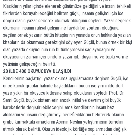
Klasiklerin yıllar içinde elenerek günümüze geldiğini ve insanı tehlikeli
fikirlerden koruyabileceğini belirten güçlü, insanın gelişimi için ise
doğru olanın yazar seçerek okumak olduğunu söyledi. Yazar seçerek
okumanın insanın ruhsal gelişimine faydalı bir yöntem olduğunu,
seçilen örnek yazarın bütün kitaplarının yanında onun hakkında yazılan
kitapların da okunması gerektiğini söyleyen Güçlü, bunun örnek bir kişi
olan yazarla okuyucunun ruh bütünleşmesini sağlayacağını ve
okuyucunun zaman içerisinde o yazar gibi düşünme ve tepki verme
yetisinin gelişeceğini belirtti.
20 İLDE 400 OKUYUCUYA ULAŞILDI
Kendilerinin başlattığı yazar okuma uygulamasına değinen Güçlü, işe
önce küçük gruplar halinde başladıklarını bugün ise yirmi ilde dört
yüze yakın bir okuyucu kitlesine sahip olduklarını söyledi. Prof. Dr.
Sami Güçlü, büyük sistemlerin ancak ihtilal ve devrim gibi büyük
hareketlerle değiştirilebileceğini, ama kendilerinin insanı baz
aldıklarını ve insanı değiştirmeyi hedeflediklerini belirterek okuma
grubu kurmaktaki amaçlarını Asımın Neslini yetiştirmenin temelini
atmak olarak belirtti. Okurun ideolojik körlüğe saplanmadan değişik