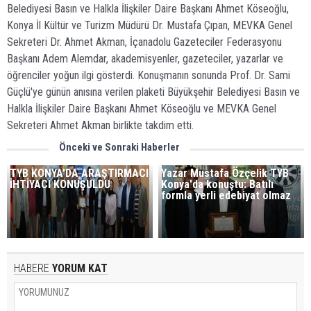
Belediyesi Basın ve Halkla İlişkiler Daire Başkanı Ahmet Köseoğlu,
Konya İl Kültür ve Turizm Müdürü Dr. Mustafa Çıpan, MEVKA Genel
Sekreteri Dr. Ahmet Akman, İçanadolu Gazeteciler Federasyonu
Başkanı Adem Alemdar,
akademisyenler, gazeteciler, yazarlar ve
öğrenciler yoğun ilgi gösterdi. Konuşmanın sonunda Prof. Dr. Sami
Güçlü'ye günün anısına verilen plaketi Büyükşehir Belediyesi Basın ve
Halkla İlişkiler Daire Başkanı Ahmet Köseoğlu ve MEVKA Genel
Sekreteri Ahmet Akman birlikte takdim etti.
Önceki ve Sonraki Haberler
TYB KONYA'DA ARAŞTIRMACI
Yazar Mustafa Özçelik TYB
İHTİYACI KONUŞULDU
Konya'da konuştu: Batılı
formla yerli edebiyat olmaz
HABERE
YORUM KAT