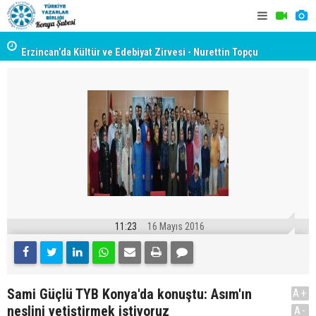
yât
Erzincan’da Kültür ve Edebiyat Zirvesi - Nurettin Topçu
TYB KONYA
Sokağı Açılışı
GERÇEKLE
11:23
16 Mayıs 2016
Sami Güçlü TYB Konya'da konuştu: Asım'ın
A+
neslini yetiştirmek istiyoruz
A-