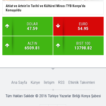
Ahlat ve Artvin’in Tarihî ve Kültürel Mirası TYB Konya’da
Konuşuldu
DOLAR
EURO
47.59
54.95
ALTIN
BIST 100
6509.81
13798.82
Ana Sayfa
Künye
İletişim
RSS
Etkinlik Takvimleri
Tüm Hakları Saklıdır © 2016
Türkiye Yazarlar Birliği Konya Şubesi