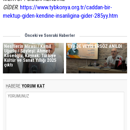
GİDER
.
https://www.tybkonya.org.tr/caddan-bir-
mektup-giden-kendine-insanligina-gider-285yy.htm
Önceki ve Sonraki Haberler
Nesillerin Mirası / Kâmil
TYB DE VEYİS ERSÖZ ANILDI
Uğurlu / Söyleşi: Ahmet
Köseoğlu, Kaynak: Türkiye
Kültür ve Sanat Yıllığı 2025
çıktı
HABERE
YORUM KAT