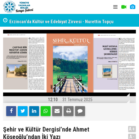
yât
Erzincan’da Kültür ve Edebiyat Zirvesi - Nurettin Topçu
TYB KONYA
Sokağı Açılışı
GERÇEKLE
12:10
31 Temmuz 2025
Şehir ve Kültür Dergisi’nde Ahmet
A+
Köseoğlu’ndan İki Yazı
A-