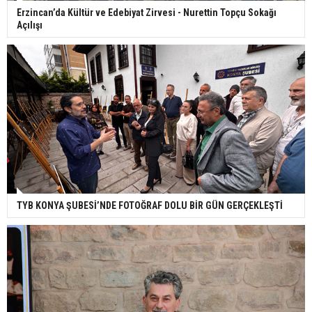
Erzincan’da Kültür ve Edebiyat Zirvesi - Nurettin Topçu Sokağı
Açılışı
TYB KONYA ŞUBESİ’NDE FOTOĞRAF DOLU BİR GÜN GERÇEKLEŞTİ