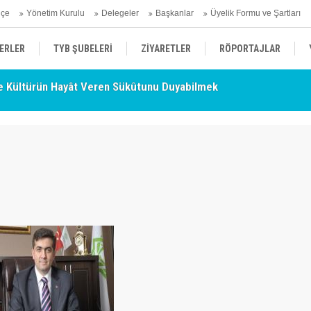
hçe
Yönetim Kurulu
Delegeler
Başkanlar
Üyelik Formu ve Şartları
ERLER
TYB ŞUBELERİ
ZİYARETLER
RÖPORTAJLAR
 Kültürün Hayât Veren Sükûtunu Duyabilmek
TY
ÜYELERİMİZDEN HABERLER
KENDİNİ ARAYAN ŞEHİR
AÇIKLAMA
- Nurettin Topçu Sokağı Açılışı