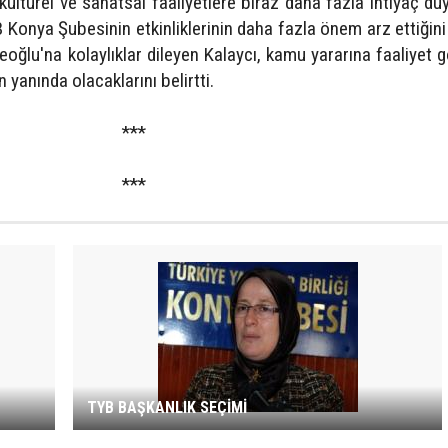
ültürel ve sanatsal faaliyetlere biraz daha fazla ihtiyaç d
 Konya Şubesinin etkinliklerinin daha fazla önem arz ettiğini b
oğlu'na kolaylıklar dileyen Kalaycı, kamu yararına faaliyet 
yanında olacaklarını belirtti.
***
***
TYB BAŞKANLIK SEÇİMİ