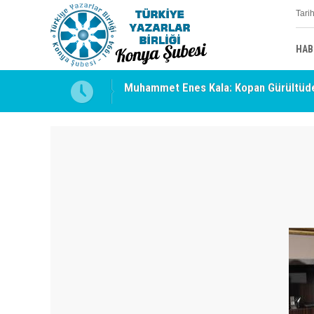
Tari
HAB
Muhammet Enes Kala: Kopan Gürültüde
Erzincan’da Kültür ve Edebiyat Zirvesi 