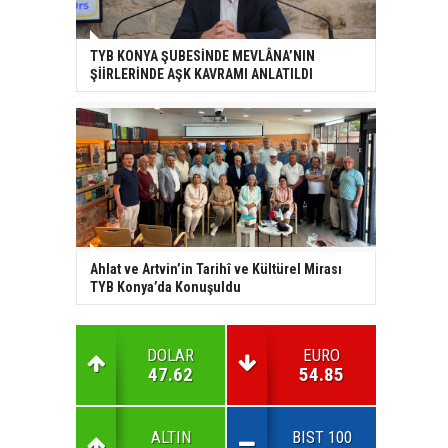
TYB KONYA ŞUBESİNDE MEVLÂNA’NIN
ŞİİRLERİNDE AŞK KAVRAMI ANLATILDI
Ahlat ve Artvin’in Tarihî ve Kültürel Mirası
TYB Konya’da Konuşuldu
DOLAR
EURO
47.62
54.85
ALTIN
BIST 100