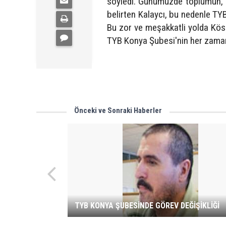
söyledi. Günümüzde toplumun, k
belirten Kalaycı, bu nedenle TYB
Bu zor ve meşakkatli yolda Köse
TYB Konya Şubesi'nin her zaman 
Önceki ve Sonraki Haberler
TYB KONYA ŞUBESİNDE GÖREV DEĞİŞİKLİĞİ