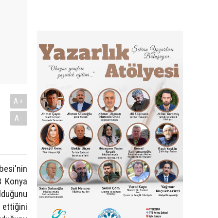
A+
A-
besi'nin
YB Konya
olduğunu
ttiğini