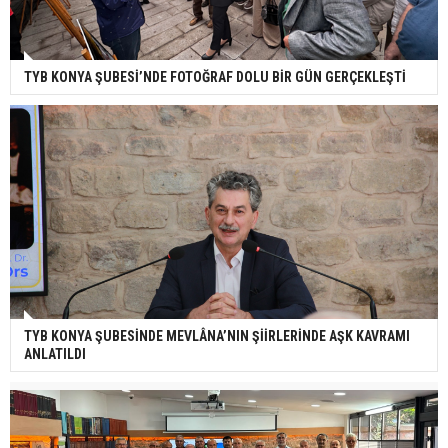
TYB KONYA ŞUBESİ’NDE FOTOĞRAF DOLU BİR GÜN GERÇEKLEŞTİ
TYB KONYA ŞUBESİNDE MEVLÂNA’NIN ŞİİRLERİNDE AŞK KAVRAMI
ANLATILDI