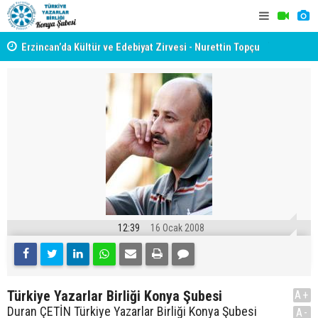
yât
Erzincan’da Kültür ve Edebiyat Zirvesi - Nurettin Topçu
TYB KONYA
Sokağı Açılışı
GERÇEKLE
12:39
16 Ocak 2008
Türkiye Yazarlar Birliği Konya Şubesi
A+
Duran ÇETİN Türkiye Yazarlar Birliği Konya Şubesi
A-