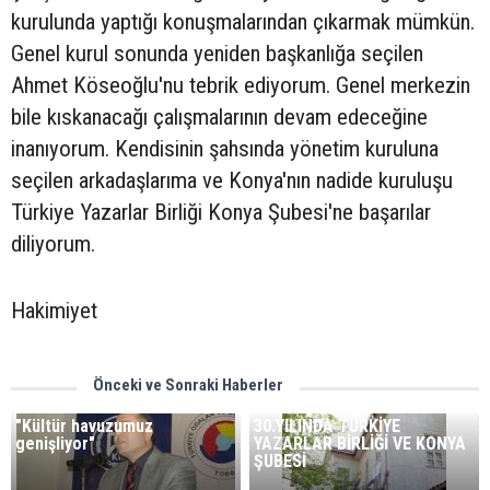
kurulunda yaptığı konuşmalarından çıkarmak mümkün.
Genel kurul sonunda yeniden başkanlığa seçilen
Ahmet Köseoğlu'nu tebrik ediyorum. Genel merkezin
bile kıskanacağı çalışmalarının devam edeceğine
inanıyorum. Kendisinin şahsında yönetim kuruluna
seçilen arkadaşlarıma ve Konya'nın nadide kuruluşu
Türkiye Yazarlar Birliği Konya Şubesi'ne başarılar
diliyorum.
Hakimiyet
Önceki ve Sonraki Haberler
"Kültür havuzumuz
30.YILINDA TÜRKİYE
genişliyor"
YAZARLAR BİRLİĞİ VE KONYA
ŞUBESİ