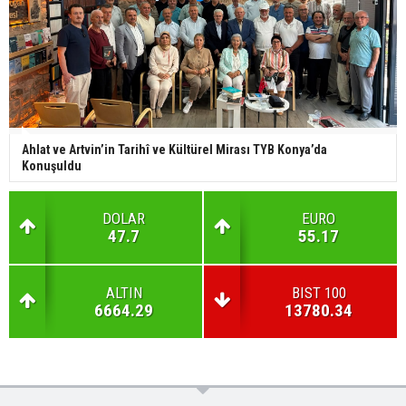
Ahlat ve Artvin’in Tarihî ve Kültürel Mirası TYB Konya’da
Konuşuldu
DOLAR
EURO
47.7
55.17
ALTIN
BIST 100
6664.29
13780.34