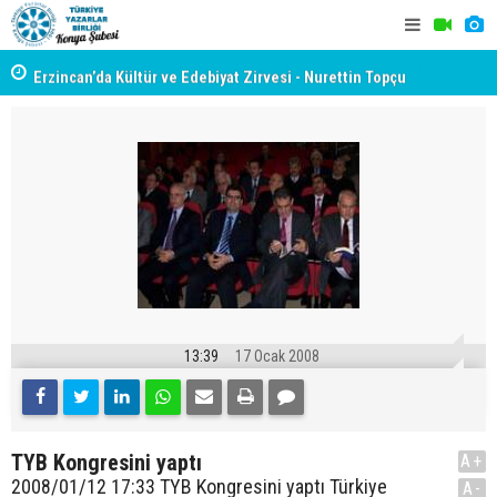
yât
Erzincan’da Kültür ve Edebiyat Zirvesi - Nurettin Topçu
TYB KONYA
Sokağı Açılışı
GERÇEKLE
13:39
17 Ocak 2008
TYB Kongresini yaptı
A+
2008/01/12 17:33 TYB Kongresini yaptı Türkiye
A-