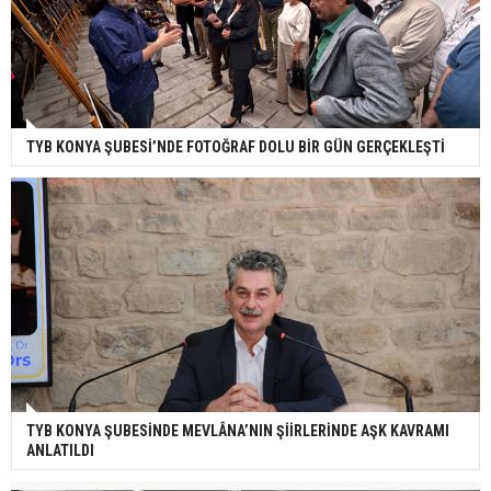
TYB KONYA ŞUBESİ’NDE FOTOĞRAF DOLU BİR GÜN GERÇEKLEŞTİ
TYB KONYA ŞUBESİNDE MEVLÂNA’NIN ŞİİRLERİNDE AŞK KAVRAMI
ANLATILDI