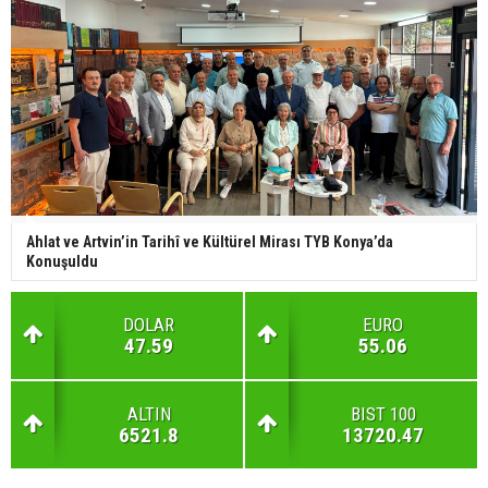
Ahlat ve Artvin’in Tarihî ve Kültürel Mirası TYB Konya’da
Konuşuldu
DOLAR
EURO
47.59
55.06
ALTIN
BIST 100
6521.8
13720.47