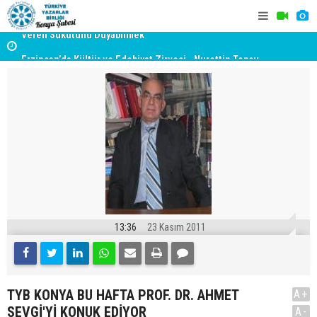
yât
Erzincan’da Kültür ve Edebiyat Zirvesi - Nurettin Topçu
TYB KONYA
Sokağı Açılışı
GERÇEKLE
13:36
23 Kasım 2011
TYB KONYA BU HAFTA PROF. DR. AHMET
A+
SEVGİ'Yİ KONUK EDİYOR
A-