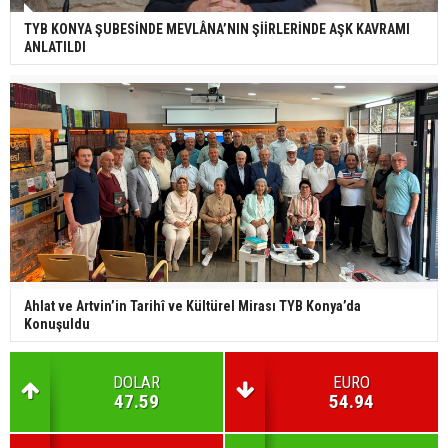
TYB KONYA ŞUBESİNDE MEVLÂNA’NIN ŞİİRLERİNDE AŞK KAVRAMI
ANLATILDI
Ahlat ve Artvin’in Tarihî ve Kültürel Mirası TYB Konya’da
Konuşuldu
DOLAR
EURO
47.59
54.94