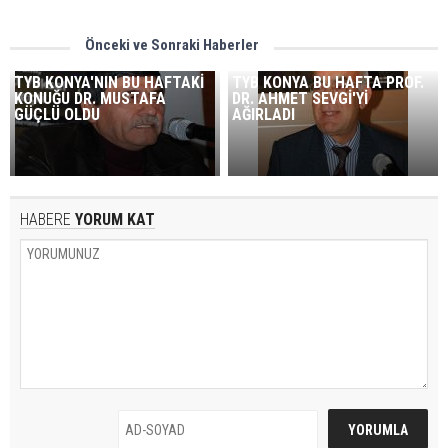
Önceki ve Sonraki Haberler
TYB KONYA'NIN BU HAFTAKİ
TYB KONYA BU HAFTA PROF.
KONUĞU DR. MUSTAFA
DR. AHMET SEVGİ'Yİ
GÜÇLÜ OLDU
AĞIRLADI
HABERE
YORUM KAT