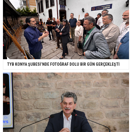
TYB KONYA ŞUBESİ’NDE FOTOĞRAF DOLU BİR GÜN GERÇEKLEŞTİ