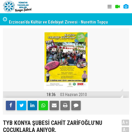
yât
Erzincan’da Kültür ve Edebiyat Zirvesi - Nurettin Topçu
TYB KONYA
Sokağı Açılışı
GERÇEKLE
18:36
03 Haziran 2010
TYB KONYA ŞUBESİ CAHİT ZARİFOĞLU'NU
A+
ÇOCUKLARLA ANIYOR.
A-