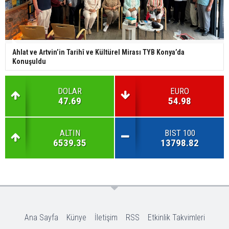
Ahlat ve Artvin’in Tarihî ve Kültürel Mirası TYB Konya’da
Konuşuldu
DOLAR
EURO
47.69
54.98
ALTIN
BIST 100
6539.35
13798.82
Ana Sayfa
Künye
İletişim
RSS
Etkinlik Takvimleri