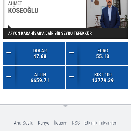
AHMET
KÖSEOĞLU
AFYON KARAHİSAR’A DAİR BİR SEYRÜ TEFEKKÜR
DOLAR
EURO
47.68
55.13
ALTIN
BIST 100
6659.71
13779.39
Ana Sayfa
Künye
İletişim
RSS
Etkinlik Takvimleri