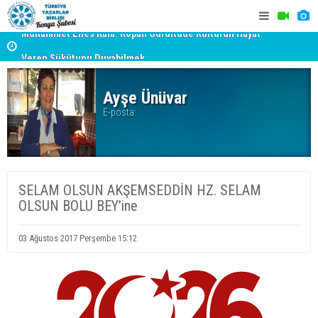
Muhammet Enes Kala: Kopan Gürültüde Kültürün Hayât
Veren Sükûtunu Duyabilmek
TYB KONYA
Erzincan’da Kültür ve Edebiyat Zirvesi - Nurettin Topçu
GERÇEKLE
Sokağı Açılışı
Ayşe Ünüvar
E-posta:
SELAM OLSUN AKŞEMSEDDİN HZ. SELAM
OLSUN BOLU BEY’ine
03 Ağustos 2017 Perşembe 15:12