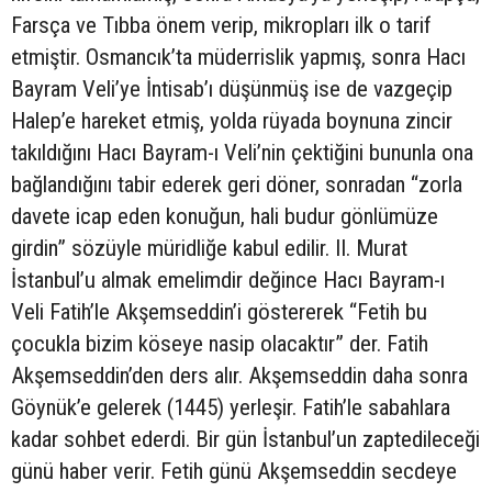
Farsça ve Tıbba önem verip, mikropları ilk o tarif
etmiştir. Osmancık’ta müderrislik yapmış, sonra Hacı
Bayram Veli’ye İntisab’ı düşünmüş ise de vazgeçip
Halep’e hareket etmiş, yolda rüyada boynuna zincir
takıldığını Hacı Bayram-ı Veli’nin çektiğini bununla ona
bağlandığını tabir ederek geri döner, sonradan “zorla
davete icap eden konuğun, hali budur gönlümüze
girdin” sözüyle müridliğe kabul edilir. II. Murat
İstanbul’u almak emelimdir değince Hacı Bayram-ı
Veli Fatih’le Akşemseddin’i göstererek “Fetih bu
çocukla bizim köseye nasip olacaktır” der. Fatih
Akşemseddin’den ders alır. Akşemseddin daha sonra
Göynük’e gelerek (1445) yerleşir. Fatih’le sabahlara
kadar sohbet ederdi. Bir gün İstanbul’un zaptedileceği
günü haber verir. Fetih günü Akşemseddin secdeye