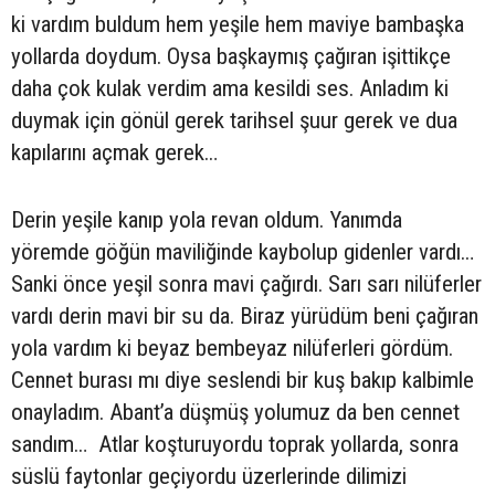
ki vardım buldum hem yeşile hem maviye bambaşka
yollarda doydum. Oysa başkaymış çağıran işittikçe
daha çok kulak verdim ama kesildi ses. Anladım ki
duymak için gönül gerek tarihsel şuur gerek ve dua
kapılarını açmak gerek…
Derin yeşile kanıp yola revan oldum. Yanımda
yöremde göğün maviliğinde kaybolup gidenler vardı…
Sanki önce yeşil sonra mavi çağırdı. Sarı sarı nilüferler
vardı derin mavi bir su da. Biraz yürüdüm beni çağıran
yola vardım ki beyaz bembeyaz nilüferleri gördüm.
Cennet burası mı diye seslendi bir kuş bakıp kalbimle
onayladım. Abant’a düşmüş yolumuz da ben cennet
sandım… Atlar koşturuyordu toprak yollarda, sonra
süslü faytonlar geçiyordu üzerlerinde dilimizi