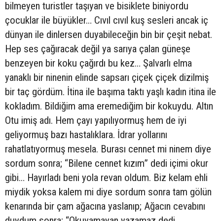
bilmeyen turistler taşıyan ve bisiklete biniyordu
çocuklar ile büyükler… Cıvıl cıvıl kuş sesleri ancak iç
dünyan ile dinlersen duyabileceğin bin bir çeşit nebat.
Hep ses çağıracak değil ya sarıya çalan güneşe
benzeyen bir koku çağırdı bu kez… Şalvarlı elma
yanaklı bir ninenin elinde sapsarı çiçek çiçek dizilmiş
bir taç gördüm. İtina ile başıma taktı yaşlı kadın itina ile
kokladım. Bildiğim ama eremediğim bir kokuydu. Altın
Otu imiş adı. Hem çayı yapılıyormuş hem de iyi
geliyormuş bazı hastalıklara. İdrar yollarını
rahatlatıyormuş mesela. Burası cennet mi ninem diye
sordum sonra; “Bilene cennet kızım” dedi içimi okur
gibi… Hayırladı beni yola revan oldum. Biz kelam ehli
miydik yoksa kalem mi diye sordum sonra tam gölün
kenarında bir çam ağacına yaslanıp; Ağacın cevabını
duydum sonra; “Okuyamayan yazamaz dedi.