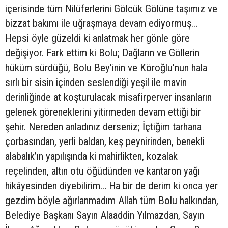
içerisinde tüm Nilüferlerini Gölcük Gölüne taşımız ve
bizzat bakımı ile uğraşmaya devam ediyormuş…
Hepsi öyle güzeldi ki anlatmak her gönle göre
değişiyor. Fark ettim ki Bolu; Dağların ve Göllerin
hüküm sürdüğü, Bolu Bey’inin ve Köroğlu’nun hala
sırlı bir sisin içinden seslendiği yeşil ile mavin
derinliğinde at koşturulacak misafirperver insanların
gelenek göreneklerini yitirmeden devam ettiği bir
şehir. Nereden anladınız derseniz; İçtiğim tarhana
çorbasından, yerli baldan, keş peynirinden, benekli
alabalık’ın yapılışında ki mahirlikten, kozalak
reçelinden, altın otu öğüdünden ve kantaron yağı
hikâyesinden diyebilirim… Ha bir de derim ki onca yer
gezdim böyle ağırlanmadım Allah tüm Bolu halkından,
Belediye Başkanı Sayın Alaaddin Yılmazdan, Sayın