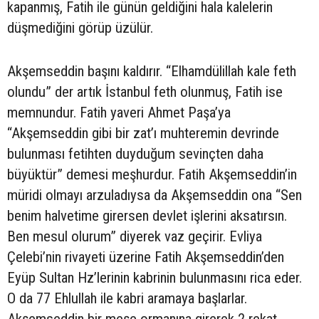
kapanmış, Fatih ile günün geldiğini hala kalelerin
düşmediğini görüp üzülür.
Akşemseddin başını kaldırır. “Elhamdülillah kale feth
olundu” der artık İstanbul feth olunmuş, Fatih ise
memnundur. Fatih yaveri Ahmet Paşa’ya
“Akşemseddin gibi bir zat’ı muhteremin devrinde
bulunması fetihten duyduğum sevinçten daha
büyüktür” demesi meşhurdur. Fatih Akşemseddin’in
müridi olmayı arzuladıysa da Akşemseddin ona “Sen
benim halvetime girersen devlet işlerini aksatırsın.
Ben mesul olurum” diyerek vaz geçirir. Evliya
Çelebi’nin rivayeti üzerine Fatih Akşemseddin’den
Eyüp Sultan Hz’lerinin kabrinin bulunmasını rica eder.
O da 77 Ehlullah ile kabri aramaya başlarlar.