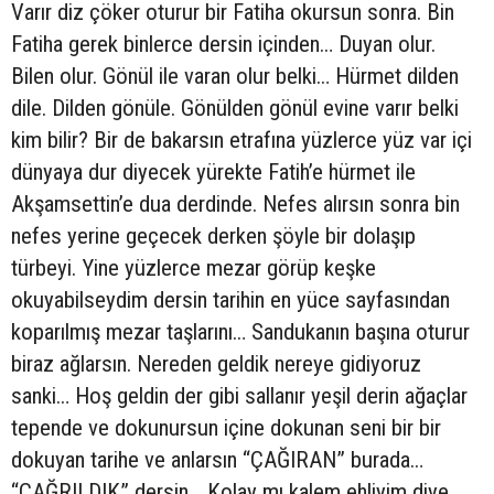
Varır diz çöker oturur bir Fatiha okursun sonra. Bin
Fatiha gerek binlerce dersin içinden… Duyan olur.
Bilen olur. Gönül ile varan olur belki… Hürmet dilden
dile. Dilden gönüle. Gönülden gönül evine varır belki
kim bilir? Bir de bakarsın etrafına yüzlerce yüz var içi
dünyaya dur diyecek yürekte Fatih’e hürmet ile
Akşamsettin’e dua derdinde. Nefes alırsın sonra bin
nefes yerine geçecek derken şöyle bir dolaşıp
türbeyi. Yine yüzlerce mezar görüp keşke
okuyabilseydim dersin tarihin en yüce sayfasından
koparılmış mezar taşlarını… Sandukanın başına oturur
biraz ağlarsın. Nereden geldik nereye gidiyoruz
sanki… Hoş geldin der gibi sallanır yeşil derin ağaçlar
tepende ve dokunursun içine dokunan seni bir bir
dokuyan tarihe ve anlarsın “ÇAĞIRAN” burada…
“ÇAĞRILDIK” dersin… Kolay mı kalem ehliyim diye