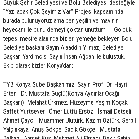
Büyük Şehir Belediyesi ve Bolu Belediyesi desteğiyle
“Yazılacak Çok Şeyimiz Var” Projesi kapsamında
burada bulunuyoruz ama ben yeşilin ve mavinin
heyecanı ile bunu demeyi çoktan unuttum – Gölcük
tepesi mesire alanında bizleri yemeğe bekleyen Bolu
Belediye başkanı Sayın Alaaddin Yılmaz, Belediye
Başkan Yardımcısı Sayın İhsan Ağcan ile buluştuk.
Ekip olarak bizler Konya’dan;
TYB Konya Şube Başkanımız Sayın Prof. Dr. Hayri
Erten, Dr. Mustafa Güçlü(Konya Aydınlar Ocağı
Başkanı) Melahat Ürkmez, Hüzeyme Yeşim Koçak,
Saffet Yurtsever, Ömer Lütfü Ersöz, İsmail Detseli,
Ahmet Çaycı, Muammer Ulutürk, Kazım Öztürk, Serpil
Yalçınkaya, Anuş Gökçe, Sadık Gökçe, Mustafa
Balkan, Ahmet Kuş, Mehmet Ali Elmacı, Bekir Şahin,