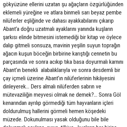
gökyüzüne ellerini uzatan şu ağaçların özgürlüğünden
eklemeli yüreğine ve atlara binmeli sarı beyaz pembe
nilüferler eşliğinde ve dahası ayakkabılarını çıkarıp
Abant’a doğru uzatmalı ayaklarını yanında kuşların
şarkısı elinde bitmesini istemediği bir kitap ve öylece
dalıp gitmeli sonsuza, mavinin yeşilin suyun toprağın
ağacın kuşun böceğin birbirine karıştığı cennetin bu
parçasında ve sonra acıkıp tıka basa doyurmalı karnını
Abant’ın benekli alabalıklarıyla ve sonra desdemli bir
çay içmeli üzerine Abant’ın nilüferlerinin hikâyesini
dinleyerek… Ders almalı nilüferden sabrın ve
mütevaziliğin meyvesi olmak ne demek?… Sonra Göl
kenarından ayrılıp görmediği tüm hayvanların içleri
doldurulmuş hallerini görmeli hemen köşedeki
müzede. Dokunulması yasak olduğunu bile bile