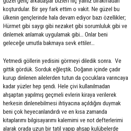
güzel genç arkadaşlar bizleri hiç yalnız bırakmadan
koşturdular. Bir şey fark ettim o vakit. Ne güzel bu
ülkenin gençlerinde hala devam ediyor bazı özellikler;
Hürmet gibi saygı gibi nezaket gibi sorumluluk gibi ve
dinlemek anlamak uygulamak gibi… Onlar beni
geleceğe umutla bakmaya sevk ettiler…
Yetmedi göllerin yedisini görmeyi diledik sonra. Ve
gittik gördük. Sorduk eğleştik. Doğanın içinde çadır
kurup dinlenen ailelerden tutun da çocuklara varıncaya
kadar yüzler hep şendi. Hele çivi kullanılmadan
ahşaptan yapılmış geçmeli evlerin kiraya verilerek
herkesin dinlenebilmesi ihtiyacına açıldığını duymak
beni çok heyecanlandırdı ve en kısa zamanda
kitaplarımı bilgisayarımı kalemimi ve not defterlerimi
alarak orada uzun bir tatil yapıp ahşap kulübelerde