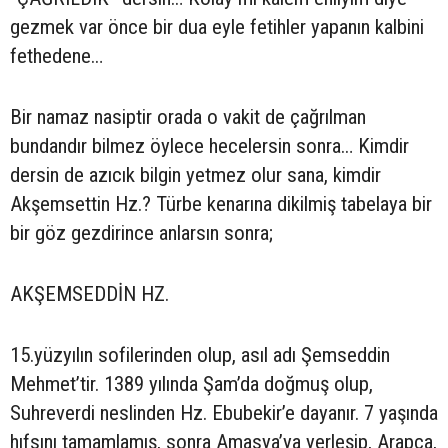
gezmek var önce bir dua eyle fetihler yapanın kalbini
fethedene…
Bir namaz nasiptir orada o vakit de çağrılman
bundandır bilmez öylece hecelersin sonra… Kimdir
dersin de azıcık bilgin yetmez olur sana, kimdir
Akşemsettin Hz.? Türbe kenarına dikilmiş tabelaya bir
bir göz gezdirince anlarsın sonra;
AKŞEMSEDDİN HZ.
15.yüzyılın sofilerinden olup, asıl adı Şemseddin
Mehmet’tir. 1389 yılında Şam’da doğmuş olup,
Suhreverdi neslinden Hz. Ebubekir’e dayanır. 7 yaşında
hıfsını tamamlamış, sonra Amasya’ya yerleşip, Arapça,