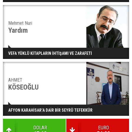
Mehmet Nuri
Yardım
VEFA YÜKLÜ KİTAPLARIN İHTİŞAMI VE ZARAFETİ
AHMET
KÖSEOĞLU
AFYON KARAHİSAR’A DAİR BİR SEYRÜ TEFEKKÜR
DOLAR
EURO