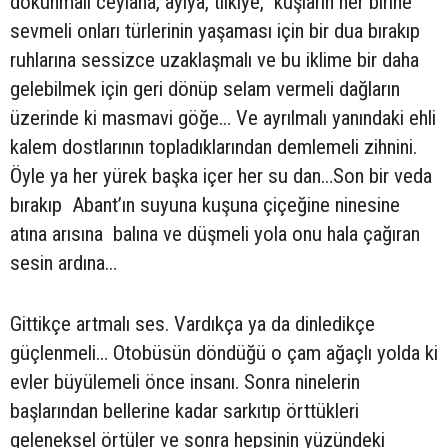
dokunmalı ceylana, ayıya, tilkiye, kuşların her birine
sevmeli onları türlerinin yaşaması için bir dua bırakıp
ruhlarına sessizce uzaklaşmalı ve bu iklime bir daha
gelebilmek için geri dönüp selam vermeli dağların
üzerinde ki masmavi göğe… Ve ayrılmalı yanındaki ehli
kalem dostlarının topladıklarından demlemeli zihnini.
Öyle ya her yürek başka içer her su dan…Son bir veda
bırakıp Abant’ın suyuna kuşuna çiçeğine ninesine
atına arısına balına ve düşmeli yola onu hala çağıran
sesin ardına…
Gittikçe artmalı ses. Vardıkça ya da dinledikçe
güçlenmeli… Otobüsün döndüğü o çam ağaçlı yolda ki
evler büyülemeli önce insanı. Sonra ninelerin
başlarından bellerine kadar sarkıtıp örttükleri
geleneksel örtüler ve sonra hepsinin yüzündeki