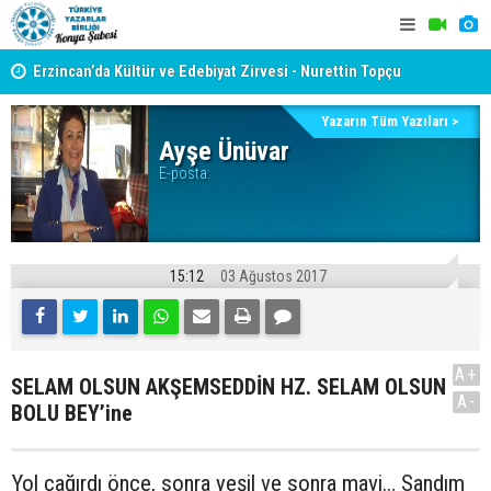
yât
Erzincan’da Kültür ve Edebiyat Zirvesi - Nurettin Topçu
TYB KONYA
Sokağı Açılışı
GERÇEKLE
Yazarın Tüm Yazıları >
Ayşe Ünüvar
E-posta:
15:12
03 Ağustos 2017
A+
SELAM OLSUN AKŞEMSEDDİN HZ. SELAM OLSUN
A-
BOLU BEY’ine
Yol çağırdı önce, sonra yeşil ve sonra mavi… Sandım