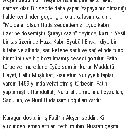
Akşemseddin bir meşe ormanına girerek 2 rekat
namaz kılar. Bir secde daha yapar. Yapayalnız olmadığı
halde kendinden geçer gibi olur, kafasını kaldırır.
“Müjdeler olsun Hüda seccademizi Eyüp kabri
üzerine döşemiştir. Şurayı kazın” deyince, kazılır. Yeşil
bir taş üzerinde Haza Kabri Eyübü’l Ensarı diye bir
kitabe ve altında, sarı kefene sarılı ve sağ elinde tunç
bir mühür ve hiç bozulmamış cesedi görülür. Fatih
türbe ve imaretlerle Eyüp semtini kurar. Maddetül
Hayat, Hallü Müşlükat, Risaletün Nuriyye kitapları
vardır. 1459 yılında vefat etmiş, türbesini Fatih
yaptırmıştır. Hamdullah, Nurullah, Emrullah, Feyzullah,
Sadullah, ve Nuril Hüda isimli oğulları vardır.
Karagün dostu imiş Fatih’in Akşemseddin. Ki
yüzünden leman etti anı fethi mübin. Nusratı çeşmi