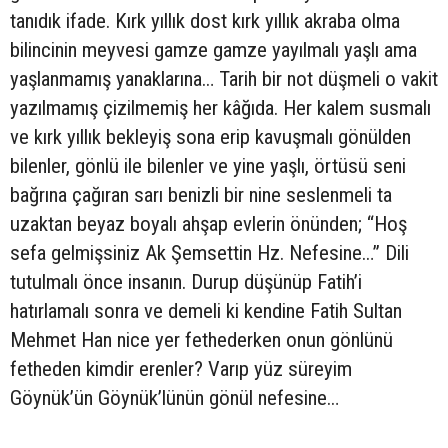
tanıdık ifade. Kırk yıllık dost kırk yıllık akraba olma
bilincinin meyvesi gamze gamze yayılmalı yaşlı ama
yaşlanmamış yanaklarına… Tarih bir not düşmeli o vakit
yazılmamış çizilmemiş her kâğıda. Her kalem susmalı
ve kırk yıllık bekleyiş sona erip kavuşmalı gönülden
bilenler, gönlü ile bilenler ve yine yaşlı, örtüsü seni
bağrına çağıran sarı benizli bir nine seslenmeli ta
uzaktan beyaz boyalı ahşap evlerin önünden; “Hoş
sefa gelmişsiniz Ak Şemsettin Hz. Nefesine…” Dili
tutulmalı önce insanın. Durup düşünüp Fatih’i
hatırlamalı sonra ve demeli ki kendine Fatih Sultan
Mehmet Han nice yer fethederken onun gönlünü
fetheden kimdir erenler? Varıp yüz süreyim
Göynük’ün Göynük’lünün gönül nefesine…