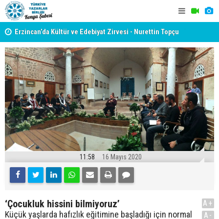
yât
Erzincan’da Kültür ve Edebiyat Zirvesi - Nurettin Topçu
TYB KONYA
Sokağı Açılışı
GERÇEKLE
11:58
16 Mayıs 2020
‘Çocukluk hissini bilmiyoruz’
A+
Küçük yaşlarda hafızlık eğitimine başladığı için normal
A-