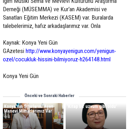
iğim Musiki Sema ve Mevlevi Kültürünü Araştırma
Derneği (MÜSEMMA) ve Kur’an Akademisi ve
Sanatları Eğitim Merkezi (KASEM) var. Buralarda
talebelerimiz, hafız arkadaşlarımız var. Onla
Kaynak: Konya Yeni Gün
GAzetesi
http://www.konyayenigun.com/yenigun-
ozel/cocukluk-hissini-bilmiyoruz-h264148.html
Konya Yeni Gün
Önceki ve Sonraki Haberler
Konya'nın Sınırlarını Aşan
‘Kitap bir uzvum gibi oldu’
Manevi Mimarlarımız Var