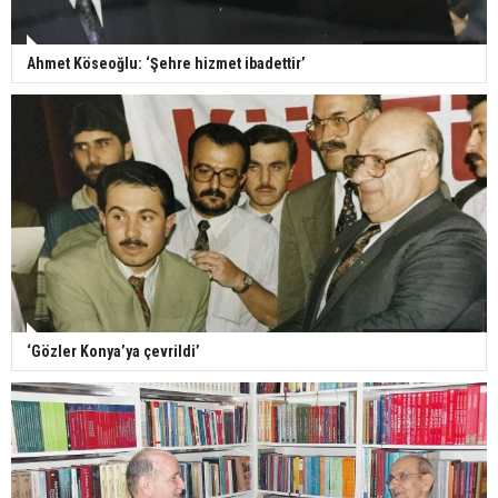
Ahmet Köseoğlu: ‘Şehre hizmet ibadettir’
‘Gözler Konya’ya çevrildi’