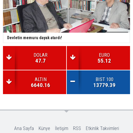
Devletin memuru dayak atardı!
DOLAR
EURO
47.7
55.12
ALTIN
BIST 100
6640.16
13779.39
Ana Sayfa
Künye
İletişim
RSS
Etkinlik Takvimleri