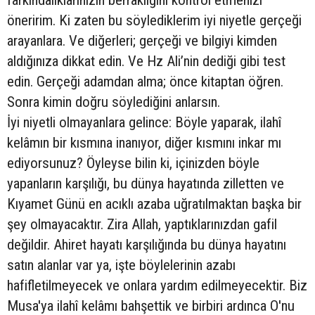
farkındalıklarınızın berraklığını kontrol etmenizi
öneririm. Ki zaten bu söylediklerim iyi niyetle gerçeği
arayanlara. Ve diğerleri; gerçeği ve bilgiyi kimden
aldığınıza dikkat edin. Ve Hz Ali’nin dediği gibi test
edin. Gerçeği adamdan alma; önce kitaptan öğren.
Sonra kimin doğru söylediğini anlarsın.
İyi niyetli olmayanlara gelince: Böyle yaparak, ilahî
kelâmın bir kısmına inanıyor, diğer kısmını inkar mı
ediyorsunuz? Öyleyse bilin ki, içinizden böyle
yapanların karşılığı, bu dünya hayatında zilletten ve
Kıyamet Günü en acıklı azaba uğratılmaktan başka bir
şey olmayacaktır. Zira Allah, yaptıklarınızdan gafil
değildir. Ahiret hayatı karşılığında bu dünya hayatını
satın alanlar var ya, işte böylelerinin azabı
hafifletilmeyecek ve onlara yardım edilmeyecektir. Biz
Musa'ya ilahî kelâmı bahşettik ve birbiri ardınca O'nu