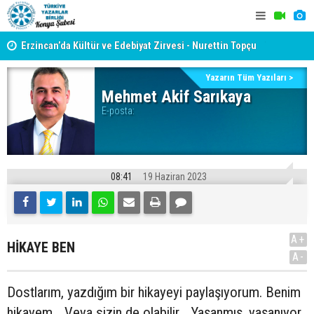
yât
Erzincan’da Kültür ve Edebiyat Zirvesi - Nurettin Topçu
TYB KONYA
Sokağı Açılışı
GERÇEKLE
Yazarın Tüm Yazıları >
Mehmet Akif Sarıkaya
E-posta:
08:41
19 Haziran 2023
A+
HİKAYE BEN
A-
Dostlarım, yazdığım bir hikayeyi paylaşıyorum. Benim
hikayem... Veya sizin de olabilir... Yaşanmış, yaşanıyor