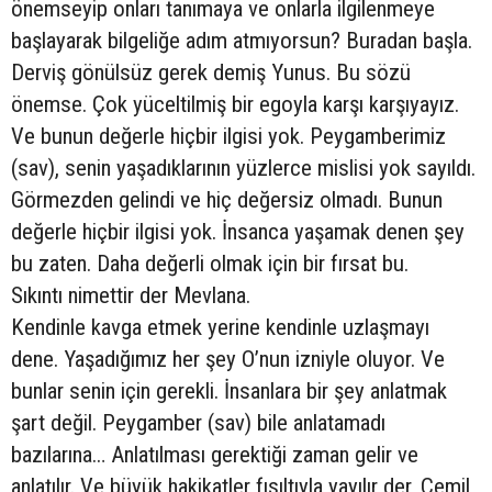
önemseyip onları tanımaya ve onlarla ilgilenmeye
başlayarak bilgeliğe adım atmıyorsun? Buradan başla.
Derviş gönülsüz gerek demiş Yunus. Bu sözü
önemse. Çok yüceltilmiş bir egoyla karşı karşıyayız.
Ve bunun değerle hiçbir ilgisi yok. Peygamberimiz
(sav), senin yaşadıklarının yüzlerce mislisi yok sayıldı.
Görmezden gelindi ve hiç değersiz olmadı. Bunun
değerle hiçbir ilgisi yok. İnsanca yaşamak denen şey
bu zaten. Daha değerli olmak için bir fırsat bu.
Sıkıntı nimettir der Mevlana.
Kendinle kavga etmek yerine kendinle uzlaşmayı
dene. Yaşadığımız her şey O’nun izniyle oluyor. Ve
bunlar senin için gerekli. İnsanlara bir şey anlatmak
şart değil. Peygamber (sav) bile anlatamadı
bazılarına… Anlatılması gerektiği zaman gelir ve
anlatılır. Ve büyük hakikatler fısıltıyla yayılır der, Cemil