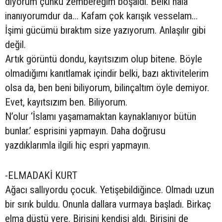
diyorum çünkü zembereğim boşaldı. Belki hala
inanıyorumdur da… Kafam çok karışık vesselam...
İşimi gücümü bıraktım size yazıyorum. Anlaşılır gibi
değil.
Artık görüntü dondu, kayıtsızım olup bitene. Böyle
olmadığımı kanıtlamak içindir belki, bazı aktivitelerim
olsa da, ben beni biliyorum, bilinçaltım öyle demiyor.
Evet, kayıtsızım ben. Biliyorum.
N’olur ‘İslamı yaşamamaktan kaynaklanıyor bütün
bunlar.’ esprisini yapmayın. Daha doğrusu
yazdıklarımla ilgili hiç espri yapmayın.
-ELMADAKİ KURT
Ağacı sallıyordu çocuk. Yetişebildiğince. Olmadı uzun
bir sırık buldu. Onunla dallara vurmaya başladı. Birkaç
elma düştü yere. Birisini kendisi aldı. Birisini de