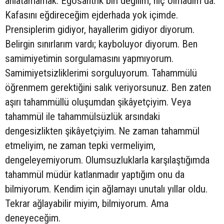
anlatamamak. Egosantrik biri değilim, hiç olmadım da.
Kafasını eğdireceğim ejderhada yok içimde.
Prensiplerim gidiyor, hayallerim gidiyor diyorum.
Belirgin sınırlarım vardı; kayboluyor diyorum. Ben
samimiyetimin sorgulamasını yapmıyorum.
Samimiyetsizliklerimi sorguluyorum. Tahammülü
öğrenmem gerektiğini salık veriyorsunuz. Ben zaten
aşırı tahammüllü oluşumdan şikâyetçiyim. Veya
tahammül ile tahammülsüzlük arsındaki
dengesizlikten şikâyetçiyim. Ne zaman tahammül
etmeliyim, ne zaman tepki vermeliyim,
dengeleyemiyorum. Olumsuzluklarla karşılaştığımda
tahammül müdür katlanmadır yaptığım onu da
bilmiyorum. Kendim için ağlamayı unutalı yıllar oldu.
Tekrar ağlayabilir miyim, bilmiyorum. Ama
deneyeceğim.