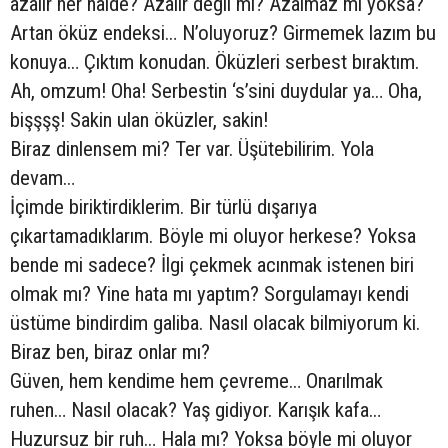
azalır her halde? Azalır değil mi? Azalmaz mı yoksa?
Artan öküz endeksi… N’oluyoruz? Girmemek lazım bu
konuya… Çıktım konudan. Öküzleri serbest bıraktım.
Ah, omzum! Oha! Serbestin ‘s’sini duydular ya… Oha,
bişşşş! Sakin ulan öküzler, sakin!
Biraz dinlensem mi? Ter var. Üşütebilirim. Yola
devam…
İçimde biriktirdiklerim. Bir türlü dışarıya
çıkartamadıklarım. Böyle mi oluyor herkese? Yoksa
bende mi sadece? İlgi çekmek acınmak istenen biri
olmak mı? Yine hata mı yaptım? Sorgulamayı kendi
üstüme bindirdim galiba. Nasıl olacak bilmiyorum ki.
Biraz ben, biraz onlar mı?
Güven, hem kendime hem çevreme… Onarılmak
ruhen… Nasıl olacak? Yaş gidiyor. Karışık kafa…
Huzursuz bir ruh… Hala mı? Yoksa böyle mi oluyor