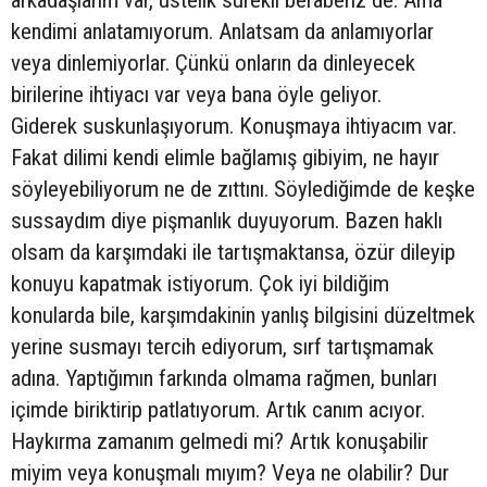
arkadaşlarım var, üstelik sürekli beraberiz de. Ama
kendimi anlatamıyorum. Anlatsam da anlamıyorlar
veya dinlemiyorlar. Çünkü onların da dinleyecek
birilerine ihtiyacı var veya bana öyle geliyor.
Giderek suskunlaşıyorum. Konuşmaya ihtiyacım var.
Fakat dilimi kendi elimle bağlamış gibiyim, ne hayır
söyleyebiliyorum ne de zıttını. Söylediğimde de keşke
sussaydım diye pişmanlık duyuyorum. Bazen haklı
olsam da karşımdaki ile tartışmaktansa, özür dileyip
konuyu kapatmak istiyorum. Çok iyi bildiğim
konularda bile, karşımdakinin yanlış bilgisini düzeltmek
yerine susmayı tercih ediyorum, sırf tartışmamak
adına. Yaptığımın farkında olmama rağmen, bunları
içimde biriktirip patlatıyorum. Artık canım acıyor.
Haykırma zamanım gelmedi mi? Artık konuşabilir
miyim veya konuşmalı mıyım? Veya ne olabilir? Dur