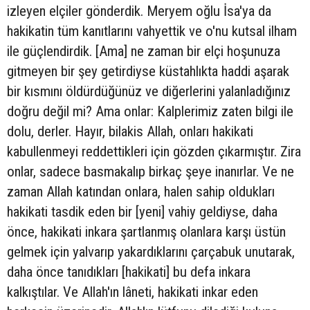
izleyen elçiler gönderdik. Meryem oğlu İsa'ya da
hakikatin tüm kanıtlarını vahyettik ve o'nu kutsal ilham
ile güçlendirdik. [Ama] ne zaman bir elçi hoşunuza
gitmeyen bir şey getirdiyse küstahlıkta haddi aşarak
bir kısmını öldürdüğünüz ve diğerlerini yalanladığınız
doğru değil mi? Ama onlar: Kalplerimiz zaten bilgi ile
dolu, derler. Hayır, bilakis Allah, onları hakikati
kabullenmeyi reddettikleri için gözden çıkarmıştır. Zira
onlar, sadece basmakalıp birkaç şeye inanırlar. Ve ne
zaman Allah katından onlara, halen sahip oldukları
hakikati tasdik eden bir [yeni] vahiy geldiyse, daha
önce, hakikati inkara şartlanmış olanlara karşı üstün
gelmek için yalvarıp yakardıklarını çarçabuk unutarak,
daha önce tanıdıkları [hakikati] bu defa inkara
kalkıştılar. Ve Allah'ın lâneti, hakikati inkar eden