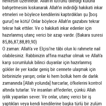
herkesin üzerinedir. Allah'ın lütfunu dilediği kuluna
bahşetmesini kıskanarak Allah'ın indirdiği hakikati inkar
etmeleri ve böylece kendilerini kaptırdıkları şu [boş
gurur] ne kötü! Onlar böylece Allah'ın gazabını tekrar
tekrar hak ettiler. Ve o hakikati inkar edenler için
hazırlanmış utanç verici bir azap vardır. (Bakara suresi
85,86,87,88,89,90)
O zaman: Allah'a ve Elçisi'ne tâbi olun ki rahmete nail
olabilesiniz. Rabbinizin affına mazhar olmak ve Allah'a
karşı sorumluluk bilinci duyanlar için hazırlanmış
gökler ile yer kadar geniş bir cennete ulaşmak için
birbirinizle yarışın; onlar ki hem bolluk hem de darlık
zamanında [Allah yolunda] harcarlar, öfkelerini kontrol
altında tutarlar. Ve insanları affederler, çünkü Allah
iyilik yapanları sever. Ve onlar, utanç verici bir iş
yaptıkları veya kendi kendilerine başka türlü bir zulüm