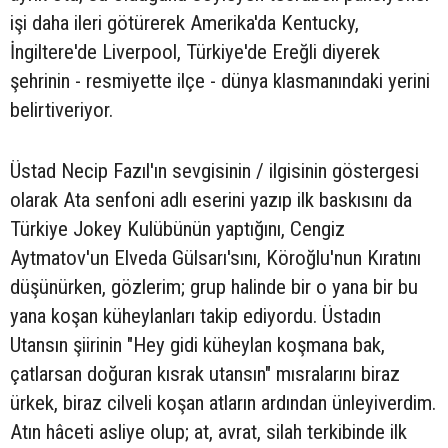
işi daha ileri götürerek Amerika'da Kentucky,
İngiltere'de Liverpool, Türkiye'de Ereğli diyerek
şehrinin - resmiyette ilçe - dünya klasmanındaki yerini
belirtiveriyor.
Üstad Necip Fazıl'ın sevgisinin / ilgisinin göstergesi
olarak Ata senfoni adlı eserini yazıp ilk baskısını da
Türkiye Jokey Kulübünün yaptığını, Cengiz
Aytmatov'un Elveda Gülsarı'sını, Köroğlu'nun Kıratını
düşünürken, gözlerim; grup halinde bir o yana bir bu
yana koşan küheylanları takip ediyordu. Üstadın
Utansın şiirinin "Hey gidi küheylan koşmana bak,
çatlarsan doğuran kısrak utansın" mısralarını biraz
ürkek, biraz cilveli koşan atların ardından ünleyiverdim.
Atın hâceti asliye olup; at, avrat, silah terkibinde ilk