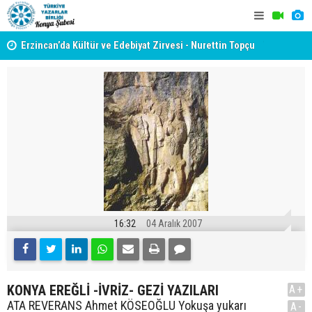
yât
Erzincan’da Kültür ve Edebiyat Zirvesi - Nurettin Topçu
TYB KONYA
Sokağı Açılışı
GERÇEKLE
16:32
04 Aralık 2007
KONYA EREĞLİ -İVRİZ- GEZİ YAZILARI
A+
ATA REVERANS Ahmet KÖSEOĞLU Yokuşa yukarı
A-