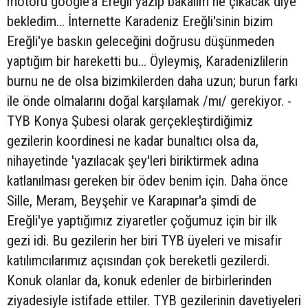
motoru google'a Ereğli yazıp bakalım ne çıkacak diye
bekledim... İnternette Karadeniz Ereğli'sinin bizim
Ereğli'ye baskın geleceğini doğrusu düşünmeden
yaptığım bir hareketti bu... Öyleymiş, Karadenizlilerin
burnu ne de olsa bizimkilerden daha uzun; burun farkı
ile önde olmalarını doğal karşılamak /mı/ gerekiyor. -
TYB Konya Şubesi olarak gerçekleştirdiğimiz
gezilerin koordinesi ne kadar bunaltıcı olsa da,
nihayetinde 'yazılacak şey'leri biriktirmek adına
katlanılması gereken bir ödev benim için. Daha önce
Sille, Meram, Beyşehir ve Karapınar'a şimdi de
Ereğli'ye yaptığımız ziyaretler çoğumuz için bir ilk
gezi idi. Bu gezilerin her biri TYB üyeleri ve misafir
katılımcılarımız açısından çok bereketli gezilerdi.
Konuk olanlar da, konuk edenler de birbirlerinden
ziyadesiyle istifade ettiler. TYB gezilerinin davetiyeleri