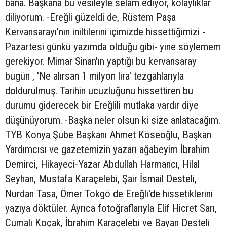
bana. Başkana bu vesileyle selam ediyor, kolaylıklar
diliyorum. -Ereğli güzeldi de, Rüstem Paşa
Kervansarayı'nın iniltilerini içimizde hissettiğimizi -
Pazartesi günkü yazımda olduğu gibi- yine söylemem
gerekiyor. Mimar Sinan'ın yaptığı bu kervansaray
bugün , 'Ne alırsan 1 milyon lira' tezgahlarıyla
doldurulmuş. Tarihin ucuzluğunu hissettiren bu
durumu giderecek bir Ereğlili mutlaka vardır diye
düşünüyorum. -Başka neler olsun ki size anlatacağım.
TYB Konya Şube Başkanı Ahmet Köseoğlu, Başkan
Yardımcısı ve gazetemizin yazarı ağabeyim İbrahim
Demirci, Hikayeci-Yazar Abdullah Harmancı, Hilal
Seyhan, Mustafa Karaçelebi, Şair İsmail Desteli,
Nurdan Tasa, Ömer Tokgö de Ereğli'de hissetiklerini
yazıya döktüler. Ayrıca fotoğraflarıyla Elif Hicret Sarı,
Cumali Koçak, İbrahim Karaçelebi ve Bayan Desteli