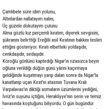
Çamlıbele süre idim yolunu,
Altınlardan nallatayım nalını,
Üç güzele dokutayım çulunu
Alma gözlü kız perçemli kıratım, diyerek sevgisini,
şükranını belirttiği Ereğlili asil Kıratının hakkını teslim
ettiğini gösteriyor. Kıratı elbetteki yoldaşıdır,
cenkdaşıdır, sırdaşıdır.
Köroğlu gönlünü kaptırdığı Nigar'ın rızasızca beyin
oğluna verildiği düğün günü yârini kaçırmaya
geldiğinde kuşatmayı yarıp dalan sonra da Nigar'la
kanatlanıp uçan Kırat'ın atasının Tuvana Kralı
Varpalavas'ın diktiği asmaların üzümlerini yediğini,
İvriz'in suyunu içtiğini, Herakliyye'nin serin ve temiz
havasında koştuğunu biliyordu. O gün bugündür