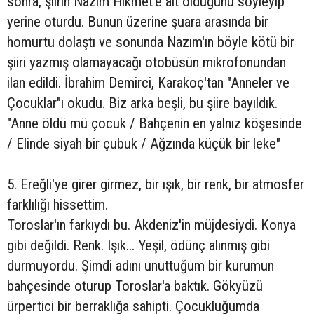
sonra, şiirin Nazım Hikmet'e ait olduğunu söyleyip
yerine oturdu. Bunun üzerine şuara arasında bir
homurtu dolaştı ve sonunda Nazım'ın böyle kötü bir
şiiri yazmış olamayacağı otobüsün mikrofonundan
ilan edildi. İbrahim Demirci, Karakoç'tan "Anneler ve
Çocuklar"ı okudu. Biz arka beşli, bu şiire bayıldık.
"Anne öldü mü çocuk / Bahçenin en yalnız köşesinde
/ Elinde siyah bir çubuk / Ağzında küçük bir leke"
5. Ereğli'ye girer girmez, bir ışık, bir renk, bir atmosfer
farklılığı hissettim.
Toroslar'ın farkıydı bu. Akdeniz'in müjdesiydi. Konya
gibi değildi. Renk. Işık... Yeşil, ödünç alınmış gibi
durmuyordu. Şimdi adını unuttuğum bir kurumun
bahçesinde oturup Toroslar'a baktık. Gökyüzü
ürpertici bir berraklığa sahipti. Çocukluğumda