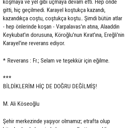
koşmaya ve yel gibi uçmaya devam etti. Hep önde
gitti, hiç geçilmedi. Karayel koştukça kazandı,
kazandıkça coştu, coştukça koştu.. Şimdi bütün atlar
- hep önlerinde koşan - Varpalavas'ın atına, Alaaddin
Keykubat'ın dorusuna, Köroğlu'nun Kırat'ına, Ereğli'nin
Karayel'ine reverans ediyor.
* Reverans : Fr.; Selam ve teşekkür için eğilme.
***
BİLDİKLERİM HİÇ DE DOĞRU DEĞİLMİŞ!
M. Ali Köseoğlu
Şehir merkezinde yaşıyor olmamız; etrafta olup