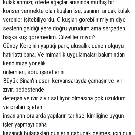
kulaklarımızı; ötede ağaçlar arasında müthiş bir
konser vermekte olan kuşları ise, sanırım ancak kulak
verenler işitebiliyordu. O kuşları görebilir miyim diye
seslerin geldiği yere doğru yürüdüm ama serçeden
başka kuş göremedim. Cilveliler miydi?
Güney Kore'nin yaptığı park, ulusallık denen olguyu
hatırlattı bana. Ve mimarlık uygulamaları bakımından
kendimize yönelik
ünlemleri, soru işaretlerini.
Büyük Sinan'ın eseri kervansarayda çamaşır ve ıvır
zıvır, bedestende
deterjan ve ıvır zıvır satılıyor olmasına çok üzüldüm
ve oraları işleten
insanların oralarda yapıların tarihsel kimliğine uygun
işler yapmayı daha
kazançlı bulacakları günlerin çabucak gelmesi için dua