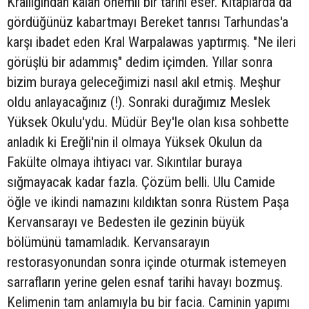
Krallığından kalan önemli bir tarihi eser. Kitaplarda da
gördüğünüz kabartmayı Bereket tanrısı Tarhundas'a
karşı ibadet eden Kral Warpalawas yaptırmış. "Ne ileri
görüşlü bir adammış" dedim içimden. Yıllar sonra
bizim buraya geleceğimizi nasıl akıl etmiş. Meşhur
oldu anlayacağınız (!). Sonraki durağımız Meslek
Yüksek Okulu'ydu. Müdür Bey'le olan kısa sohbette
anladık ki Ereğli'nin il olmaya Yüksek Okulun da
Fakülte olmaya ihtiyacı var. Sıkıntılar buraya
sığmayacak kadar fazla. Çözüm belli. Ulu Camide
öğle ve ikindi namazını kıldıktan sonra Rüstem Paşa
Kervansarayı ve Bedesten ile gezinin büyük
bölümünü tamamladık. Kervansarayın
restorasyonundan sonra içinde oturmak istemeyen
sarrafların yerine gelen esnaf tarihi havayı bozmuş.
Kelimenin tam anlamıyla bu bir facia. Caminin yapımı