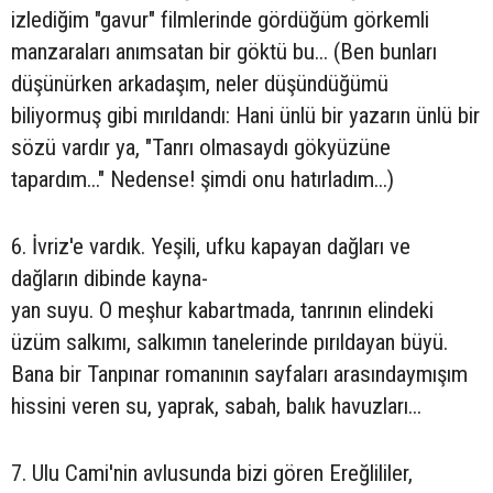
izlediğim "gavur" filmlerinde gördüğüm görkemli
manzaraları anımsatan bir göktü bu... (Ben bunları
düşünürken arkadaşım, neler düşündüğümü
biliyormuş gibi mırıldandı: Hani ünlü bir yazarın ünlü bir
sözü vardır ya, "Tanrı olmasaydı gökyüzüne
tapardım..." Nedense! şimdi onu hatırladım...)
6. İvriz'e vardık. Yeşili, ufku kapayan dağları ve
dağların dibinde kayna-
yan suyu. O meşhur kabartmada, tanrının elindeki
üzüm salkımı, salkımın tanelerinde pırıldayan büyü.
Bana bir Tanpınar romanının sayfaları arasındaymışım
hissini veren su, yaprak, sabah, balık havuzları...
7. Ulu Cami'nin avlusunda bizi gören Ereğlililer,