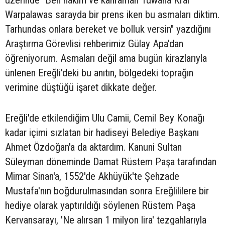
üzerinde "Ben hakim ve kahraman Tuwana Kral
Warpalawas sarayda bir prens iken bu asmaları diktim.
Tarhundas onlara bereket ve bolluk versin" yazdığını
Araştırma Görevlisi rehberimiz Gülay Apa'dan
öğreniyorum. Asmaları değil ama bugün kirazlarıyla
ünlenen Ereğli'deki bu anıtın, bölgedeki toprağın
verimine düştüğü işaret dikkate değer.
Ereğli'de etkilendiğim Ulu Camii, Cemil Bey Konağı
kadar içimi sızlatan bir hadiseyi Belediye Başkanı
Ahmet Özdoğan'a da aktardım. Kanuni Sultan
Süleyman döneminde Damat Rüstem Paşa tarafından
Mimar Sinan'a, 1552'de Akhüyük'te Şehzade
Mustafa'nın boğdurulmasından sonra Ereğlililere bir
hediye olarak yaptırıldığı söylenen Rüstem Paşa
Kervansarayı, 'Ne alırsan 1 milyon lira' tezgahlarıyla