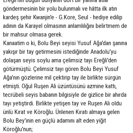
Ereğli'nin bugün dünyanın dört bir yanına atlar
göndermesinin bir yolu bulunmalı ve hâtta ilk atın
kardeş şehir Kwanjin'e - G.Kore, Seul - hediye edilip
adının da Karayel olmasının anlamlılığını belirtmem de
bir mahsur olmasa gerek.
Kanaatim o ki, Bolu Beyi seyisi Yusuf Ağa'dan şanına
yakışır bir tay getirmesini istediğinde Anadolu'yu
dolaşan seyis soylu ama çelimsiz tayı Ereğli'den
götürmüştü. Çelimsiz tayı gören Bolu Beyi Yusuf
Ağa'nın gözlerine mil çektirip tay ile birlikte sürgün
etmişti. Oğul Ruşen Ali üzüntüsünü azmine kattı,
tecrübeli seyis babanın bilgisiyle de gizlice bir ahırda
tayı yetiştirdi. Birlikte yetişen tay ve Ruşen Ali oldu
ünlü Kırat ve Köroğlu. Ünlenen Kıratı almaya gelen
Bolu Bey'inin en güçlü adamını alt eden yiğit
Köroğlu'nun;