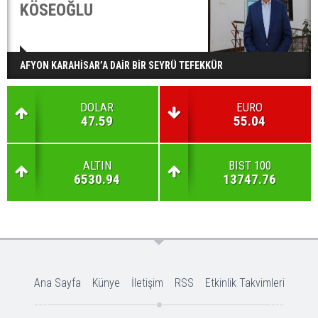
KÖSEOĞLU
AFYON KARAHİSAR’A DAİR BİR SEYRÜ TEFEKKÜR
DOLAR
EURO
47.59
55.04
ALTIN
BIST 100
6530.94
13747.76
Ana Sayfa
Künye
İletişim
RSS
Etkinlik Takvimleri