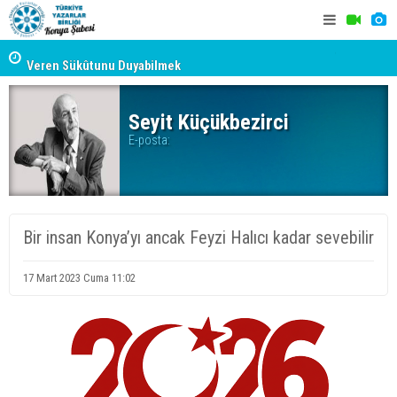
Muhammet Enes Kala: Kopan Gürültüde Kültürün Hayât
Veren Sükûtunu Duyabilmek
TYB KONYA
Erzincan’da Kültür ve Edebiyat Zirvesi - Nurettin Topçu
GERÇEKLE
Sokağı Açılışı
Seyit Küçükbezirci
E-posta:
Bir insan Konya’yı ancak Feyzi Halıcı kadar sevebilir
17 Mart 2023 Cuma 11:02