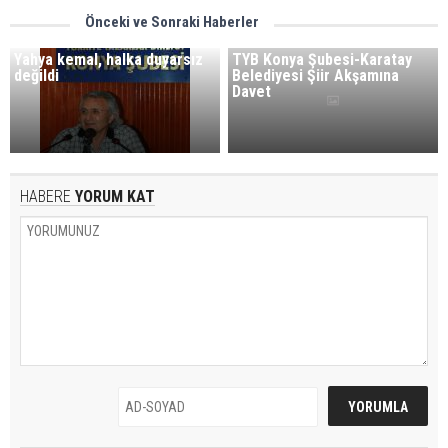
Önceki ve Sonraki Haberler
Yahya kemal, halka duyarsız
TYB Konya Şubesi-Karatay
değildi
Belediyesi Şiir Akşamına
Davet
HABERE
YORUM KAT