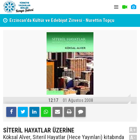
yât
Erzincan’da Kültür ve Edebiyat Zirvesi - Nurettin Topçu
TYB KONYA
Sokağı Açılışı
GERÇEKLE
12:17
01 Ağustos 2008
SİTERİL HAYATLAR ÜZERİNE
A+
Köksal Alver, Siteril Hayatlar (Hece Yayınları) kitabında
A-