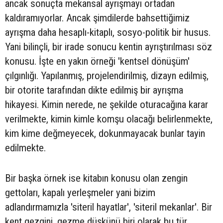
ancak sonuçta mekansal ayrışmayı ortadan
kaldıramıyorlar. Ancak şimdilerde bahsettiğimiz
ayrışma daha hesaplı-kitaplı, sosyo-politik bir husus.
Yani bilinçli, bir irade sonucu kentin ayrıştırılması söz
konusu. İşte en yakın örneği 'kentsel dönüşüm'
çılgınlığı. Yapılanmış, projelendirilmiş, dizayn edilmiş,
bir otorite tarafından dikte edilmiş bir ayrışma
hikayesi. Kimin nerede, ne şekilde oturacağına karar
verilmekte, kimin kimle komşu olacağı belirlenmekte,
kim kime değmeyecek, dokunmayacak bunlar tayin
edilmekte.
Bir başka örnek ise kitabın konusu olan zengin
gettoları, kapalı yerleşmeler yani bizim
adlandırmamızla 'siteril hayatlar', 'siteril mekanlar'. Bir
kent gezgini, gezme düşkünü biri olarak bu tür