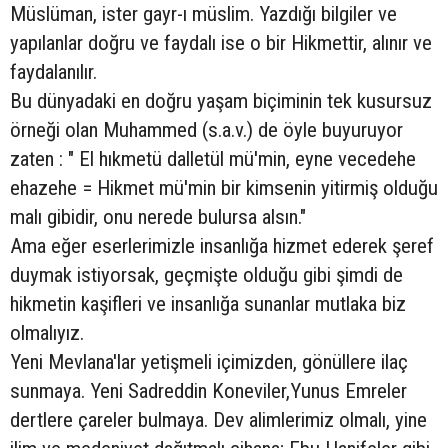
Müslüman, ister gayr-ı müslim. Yazdığı bilgiler ve
yapılanlar doğru ve faydalı ise o bir Hikmettir, alınır ve
faydalanılır.
Bu dünyadaki en doğru yaşam biçiminin tek kusursuz
örneği olan Muhammed (s.a.v.) de öyle buyuruyor
zaten : " El hıkmetü dalletül mü'min, eyne vecedehe
ehazehe = Hikmet mü'min bir kimsenin yitirmiş olduğu
malı gibidir, onu nerede bulursa alsın."
Ama eğer eserlerimizle insanlığa hizmet ederek şeref
duymak istiyorsak, geçmişte olduğu gibi şimdi de
hikmetin kaşifleri ve insanlığa sunanlar mutlaka biz
olmalıyız.
Yeni Mevlana'lar yetişmeli içimizden, gönüllere ilaç
sunmaya. Yeni Sadreddin Koneviler,Yunus Emreler
dertlere çareler bulmaya. Dev alimlerimiz olmalı, yine