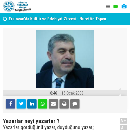
yât
Erzincan’da Kültür ve Edebiyat Zirvesi - Nurettin Topçu
TYB KONYA
Sokağı Açılışı
GERÇEKLE
10:46
15 Ocak 2008
Yazarlar neyi yazarlar ?
A+
Yazarlar gördüğünü yazar, duyduğunu yazar;
A-