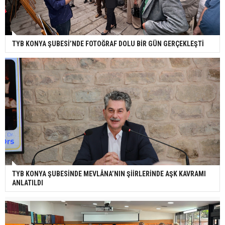
TYB KONYA ŞUBESİ’NDE FOTOĞRAF DOLU BİR GÜN GERÇEKLEŞTİ
TYB KONYA ŞUBESİNDE MEVLÂNA’NIN ŞİİRLERİNDE AŞK KAVRAMI
ANLATILDI