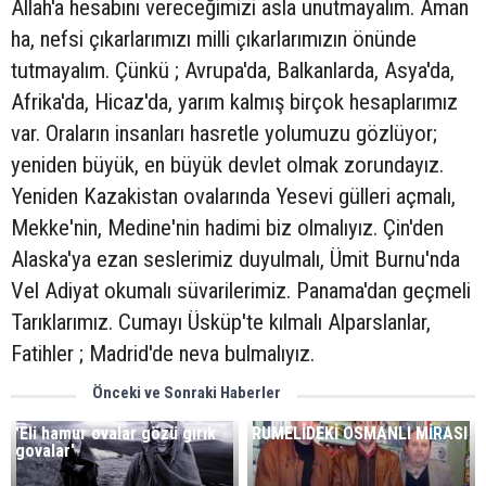
Allah'a hesabını vereceğimizi asla unutmayalım. Aman
ha, nefsi çıkarlarımızı milli çıkarlarımızın önünde
tutmayalım. Çünkü ; Avrupa'da, Balkanlarda, Asya'da,
Afrika'da, Hicaz'da, yarım kalmış birçok hesaplarımız
var. Oraların insanları hasretle yolumuzu gözlüyor;
yeniden büyük, en büyük devlet olmak zorundayız.
Yeniden Kazakistan ovalarında Yesevi gülleri açmalı,
Mekke'nin, Medine'nin hadimi biz olmalıyız. Çin'den
Alaska'ya ezan seslerimiz duyulmalı, Ümit Burnu'nda
Vel Adiyat okumalı süvarilerimiz. Panama'dan geçmeli
Tarıklarımız. Cumayı Üsküp'te kılmalı Alparslanlar,
Fatihler ; Madrid'de neva bulmalıyız.
Önceki ve Sonraki Haberler
'Eli hamur ovalar gözü gırık
RUMELİDEKİ OSMANLI MİRASI
govalar'