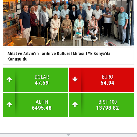
Ahlat ve Artvin’in Tarihî ve Kültürel Mirası TYB Konya’da
Konuşuldu
DOLAR
EURO
47.59
54.94
ALTIN
BIST 100
6495.48
13798.82