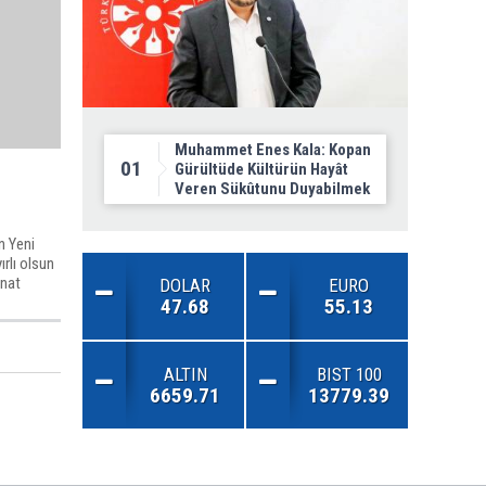
Muhammet Enes Kala: Kopan
01
Gürültüde Kültürün Hayât
Veren Sükûtunu Duyabilmek
n Yeni
rlı olsun
anat
DOLAR
EURO
47.68
55.13
ALTIN
BIST 100
6659.71
13779.39