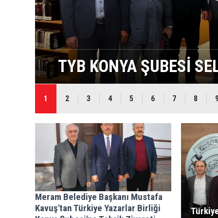
Rİ
TYB KONYA ŞUBESİ SEL
1
2
3
4
5
6
7
8
Meram Belediye Başkanı Mustafa
Kavuş'tan Türkiye Yazarlar Birliği
Türkiye