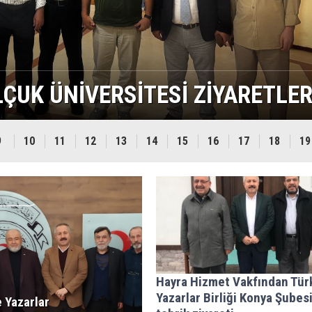
ÇUK ÜNİVERSİTESİ ZİYARETLER
9
10
11
12
13
14
15
16
17
18
19
Hayra Hizmet Vakfından Tür
Yazarlar Birliği Konya Şubes
 Yazarlar