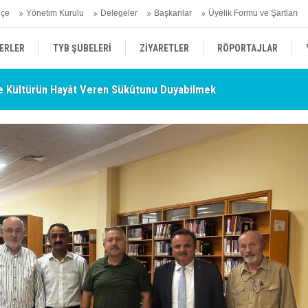
hçe
Yönetim Kurulu
Delegeler
Başkanlar
Üyelik Formu ve Şartları
ERLER
TYB ŞUBELERİ
ZİYARETLER
RÖPORTAJLAR
 Kültürün Hayât Veren Sükûtunu Duyabilmek
TY
- Nurettin Topçu Sokağı Açılışı
ÜYELERİMİZDEN HABERLER
KENDİNİ ARAYAN ŞEHİR
AÇIKLAMA