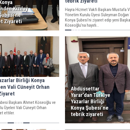
tebrik ziyareti
 Konya
nden Kızılay
Hayra Hizmet Vakfı Başkanı Mustafa V
Şubesi'ne
Yönetim Kurulu Üyesi Süleyman Doğan
Konya Şubesi’ni ziyaret edip yeni Baş
t Ziyareti
Köseoğlu’na hayırlı...
azarlar Birliği Konya
en Vali Cüneyit Orhan
Abdüssettar
Ziyaret
Yarar’dan Türkiye
Yazarlar Birliği
ubesi Başkanı Ahmet Köseoğlu ve
Konya Şubesi’ne
u Üyeleri Vali Cüneyit Orhan
t ettiler.
tebrik ziyareti