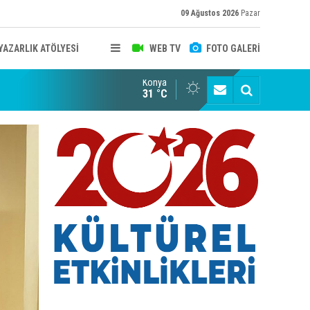
09 Ağustos 2026
Pazar
YAZARLIK ATÖLYESİ
WEB TV
FOTO GALERİ
Konya
B KONYA ŞUBESİ’NDE FOTOĞRAF DOLU BİR GÜN GERÇEKLEŞTİ
YAYINLAR
31 °C