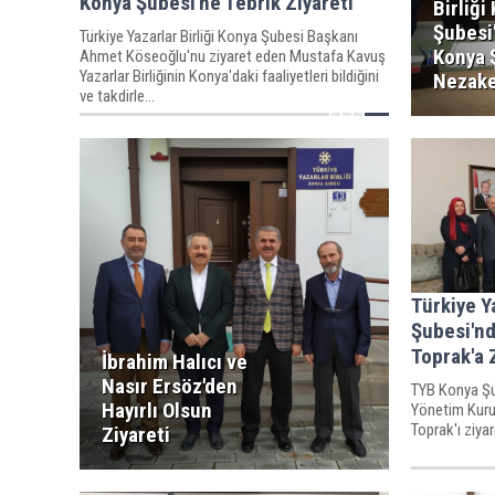
Konya Şubesi'ne Tebrik Ziyareti
Birliği
Şubesi'
Türkiye Yazarlar Birliği Konya Şubesi Başkanı
Konya 
Ahmet Köseoğlu'nu ziyaret eden Mustafa Kavuş
Yazarlar Birliğinin Konya'daki faaliyetleri bildiğini
Nezake
ve takdirle...
Türkiye Y
Şubesi'nd
Toprak'a 
İbrahim Halıcı ve
Nasır Ersöz'den
TYB Konya Ş
Hayırlı Olsun
Yönetim Kurul
Toprak'ı ziyare
Ziyareti