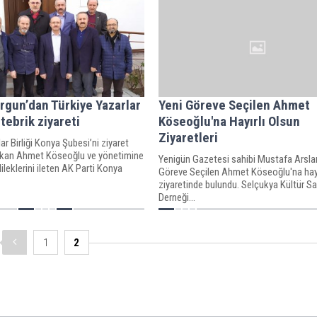
gun’dan Türkiye Yazarlar
Yeni Göreve Seçilen Ahmet
 tebrik ziyareti
Köseoğlu'na Hayırlı Olsun
Ziyaretleri
ar Birliği Konya Şubesi’ni ziyaret
şkan Ahmet Köseoğlu ve yönetimine
Yenigün Gazetesi sahibi Mustafa Arsla
dileklerini ileten AK Parti Konya
Göreve Seçilen Ahmet Köseoğlu'na hayı
ziyaretinde bulundu. Selçukya Kültür S
Derneği...
1
2