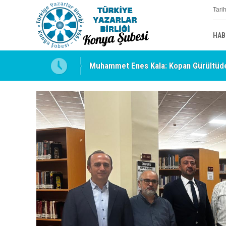
Tari
HAB
Muhammet Enes Kala: Kopan Gürültüde
Erzincan’da Kültür ve Edebiyat Zirvesi 