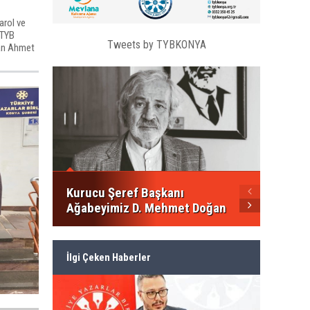
arol ve
 TYB
Tweets by TYBKONYA
kan Ahmet
KONYA
KÜLTÜ
Kurucu Şeref Başkanı
Ağabeyimiz D. Mehmet Doğan
İlgi Çeken Haberler