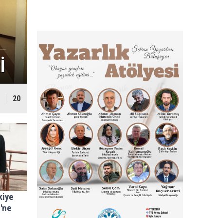
İ
TYB ERZİNCAN ŞUBESİN
20
kiye
i'ne