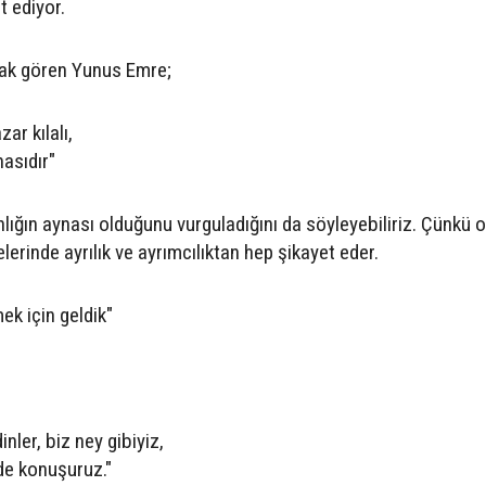
t ediyor.
rak gören Yunus Emre;
ar kılalı,
asıdır"
ığın aynası olduğunu vurguladığını da söyleyebiliriz. Çünkü o
erinde ayrılık ve ayrımcılıktan hep şikayet eder.
mek için geldik"
dinler, biz ney gibiyiz,
ede konuşuruz."