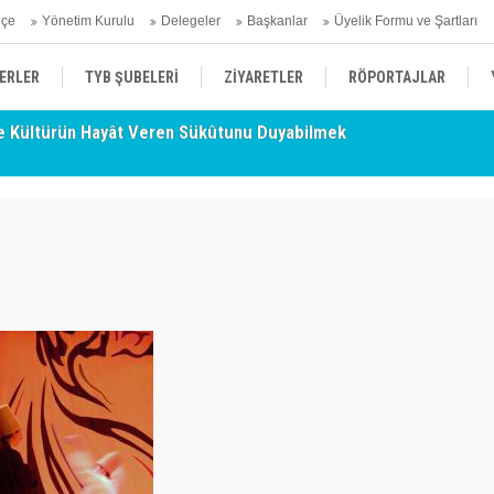
hçe
Yönetim Kurulu
Delegeler
Başkanlar
Üyelik Formu ve Şartları
ERLER
TYB ŞUBELERİ
ZİYARETLER
RÖPORTAJLAR
- Nurettin Topçu Sokağı Açılışı
TY
ÜYELERİMİZDEN HABERLER
KENDİNİ ARAYAN ŞEHİR
AÇIKLAMA