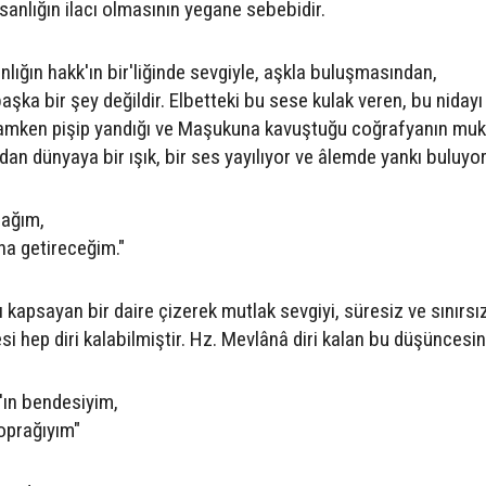
anlığın ilacı olmasının yegane sebebidir.
nlığın hakk'ın bir'liğinde sevgiyle, aşkla buluşmasından,
ka bir şey değildir. Elbetteki bu sese kulak veren, bu niday
 hamken pişip yandığı ve Maşukuna kavuştuğu coğrafyanın muk
dan dünyaya bir ışık, bir ses yayılıyor ve âlemde yankı buluyor
cağım,
na getireceğim."
ı kapsayan bir daire çizerek mutlak sevgiyi, süresiz ve sınırsı
si hep diri kalabilmiştir. Hz. Mevlânâ diri kalan bu düşüncesi
ın bendesiyim,
prağıyım"