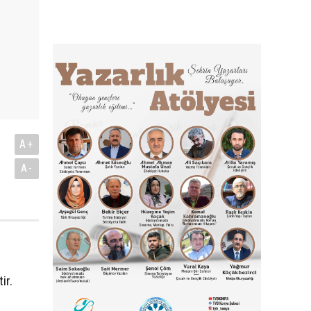
A+
A-
ir.