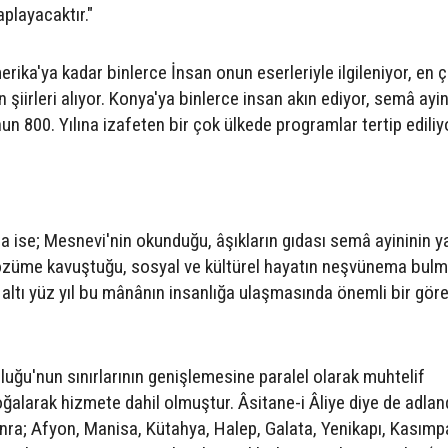
aplayacaktır."
ka'ya kadar binlerce İnsan onun eserleriyle ilgileniyor, en 
un şiirleri alıyor. Konya'ya binlerce insan akın ediyor, semâ ayin
nun 800. Yılına izafeten bir çok ülkede programlar tertip ediliy
 ise; Mesnevi'nin okunduğu, âşıkların gıdası semâ ayininin ya
özüme kavuştuğu, sosyal ve kültürel hayatın neşvünema bul
altı yüz yıl bu mânânın insanlığa ulaşmasında önemli bir göre
uğu'nun sınırlarının genişlemesine paralel olarak muhtelif
alarak hizmete dahil olmuştur. Âsitane-i Âliye diye de adland
ra; Afyon, Manisa, Kütahya, Halep, Galata, Yenikapı, Kasımp