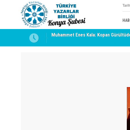
Tari
HAB
uyabilmek
Erzincan’da Kültür ve Edebiyat Zirvesi 