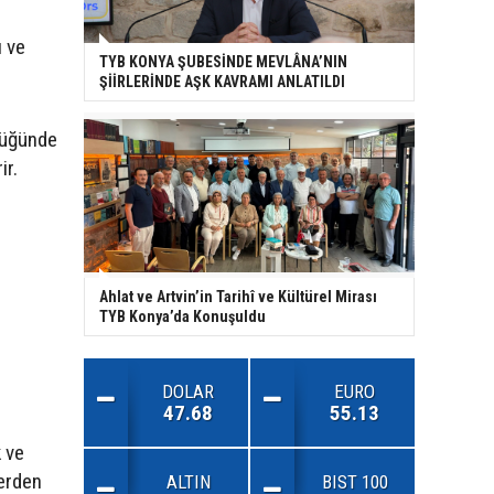
ı ve
TYB KONYA ŞUBESİNDE MEVLÂNA’NIN
ŞİİRLERİNDE AŞK KAVRAMI ANLATILDI
tüğünde
ir.
Ahlat ve Artvin’in Tarihî ve Kültürel Mirası
TYB Konya’da Konuşuldu
DOLAR
EURO
47.68
55.13
 ve
yerden
ALTIN
BIST 100