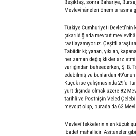
Beşiktaş, sonra Bahariye, Bursa,
Mevlevîhâneleri önem sırasına g
Türkiye Cumhuriyeti Devleti'nin
çıkarıldığında mevcut mevlevîhâne
rastlayamıyoruz. Çeşitli araştır
Tabiidir ki; yanan, yıkılan, kapa
her zaman değişiklikler arz etmi
varlığından bahsederken, Ş. B. 
edebilmiş ve bunlardan 49'unun ş
Küçük ise çalışmasında 29'u Tür
yurt dışında olmak üzere 82 Mev
tarihli ve Postnişin Veled Çeleb
mevcut olup, burada da 63 Mevle
Mevlevî tekkelerinin en küçük şu
ibadet mahallidir. Âsitaneler gib