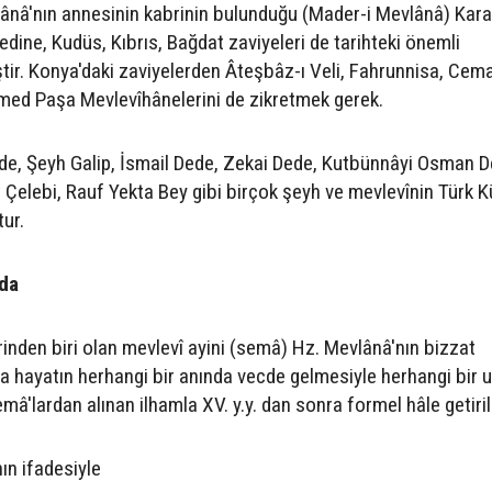
lânâ'nın annesinin kabrinin bulunduğu (Mader-i Mevlânâ) Ka
edine, Kudüs, Kıbrıs, Bağdat zaviyeleri de tarihteki önemli
ştir. Konya'daki zaviyelerden Âteşbâz-ı Veli, Fahrunnisa, Cema
ed Paşa Mevlevîhânelerini de zikretmek gerek.
de, Şeyh Galip, İsmail Dede, Zekai Dede, Kutbünnâyi Osman D
elebi, Rauf Yekta Bey gibi birçok şeyh ve mevlevînin Türk Kü
tur.
ıda
rinden biri olan mevlevî ayini (semâ) Hz. Mevlânâ'nın bizzat
 da hayatın herhangi bir anında vecde gelmesiyle herhangi bir u
â'lardan alınan ilhamla XV. y.y. dan sonra formel hâle getiril
ın ifadesiyle