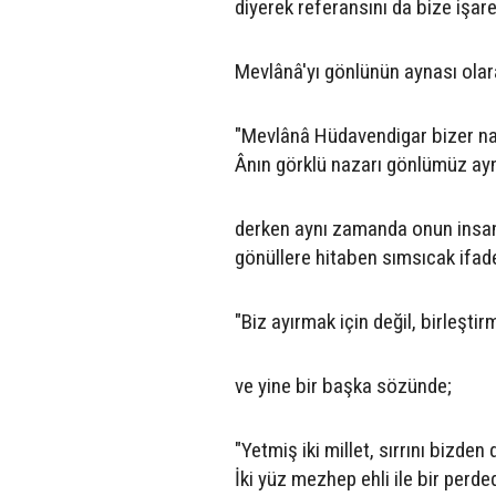
diyerek referansını da bize işare
Mevlânâ'yı gönlünün aynası ola
"Mevlânâ Hüdavendigar bizer naz
Ânın görklü nazarı gönlümüz ayn
derken aynı zamanda onun insanl
gönüllere hitaben sımsıcak ifadel
"Biz ayırmak için değil, birleştir
ve yine bir başka sözünde;
"Yetmiş iki millet, sırrını bizden 
İki yüz mezhep ehli ile bir perd