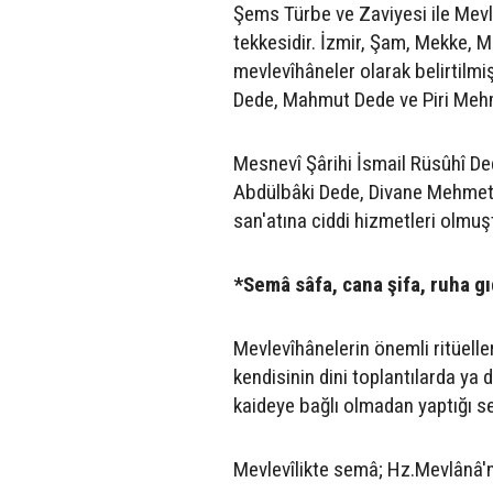
Şems Türbe ve Zaviyesi ile Mev
tekkesidir. İzmir, Şam, Mekke, M
mevlevîhâneler olarak belirtilmi
Dede, Mahmut Dede ve Piri Mehm
Mesnevî Şârihi İsmail Rüsûhî De
Abdülbâki Dede, Divane Mehmet Ç
san'atına ciddi hizmetleri olmuş
*Semâ sâfa, cana şifa, ruha g
Mevlevîhânelerin önemli ritüelle
kendisinin dini toplantılarda ya
kaideye bağlı olmadan yaptığı sem
Mevlevîlikte semâ; Hz.Mevlânâ'n