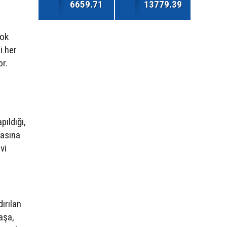
6659.71
13779.39
çok
i her
or.
pıldığı,
masına
vi
ırılan
aşa,