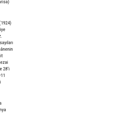
arisa)
(1924)
iye
z.
sayıları
îhânenin
it
Sezai
e 28'i
911
i
a
onya