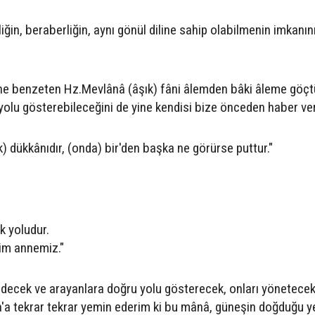
'liğin, beraberliğin, aynı gönül diline sahip olabilmenin imkanın
ne benzeten Hz.Mevlânâ (âşık) fâni âlemden bâki âleme göç
olu gösterebileceğini de yine kendisi bize önceden haber ver
) dükkânıdır, (onda) bir'den başka ne görürse puttur."
k yoludur.
im annemiz."
decek ve arayanlara doğru yolu gösterecek, onları yönetecek
ah'a tekrar tekrar yemin ederim ki bu mânâ, güneşin doğduğu 