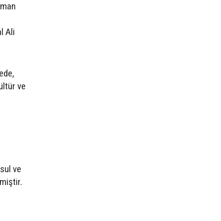
raman
l Ali
ede,
ltür ve
sul ve
miştir.