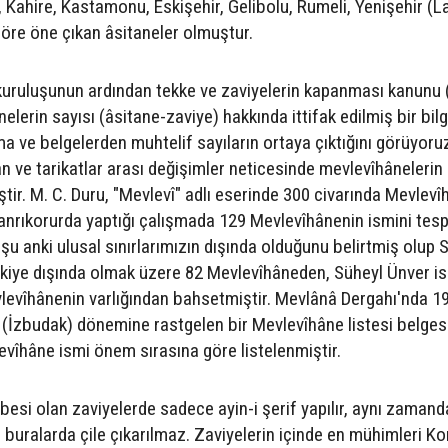
 Kahire, Kastamonu, Eskişehir, Gelibolu, Rumeli, Yenişehir (L
öre öne çıkan âsitaneler olmuştur.
 kuruluşunun ardından tekke ve zaviyelerin kapanması kanunu 
lerin sayısı (âsitane-zaviye) hakkında ittifak edilmiş bir bilg
ma ve belgelerden muhtelif sayıların ortaya çıktığını görüyoru
nan ve tarikatlar arası değişimler neticesinde mevlevîhânelerin 
ştir. M. C. Duru, "Mevlevî" adlı eserinde 300 civarında Mevlev
Tanrıkorurda yaptığı çalışmada 129 Mevlevîhânenin ismini tesp
u anki ulusal sınırlarımızın dışında olduğunu belirtmiş olup 
kiye dışında olmak üzere 82 Mevlevîhâneden, Süheyl Ünver is
levîhânenin varlığından bahsetmiştir. Mevlânâ Dergahı'nda 1
i (İzbudak) dönemine rastgelen bir Mevlevîhâne listesi belges
vîhâne ismi önem sırasına göre listelenmiştir.
besi olan zaviyelerde sadece ayin-i şerif yapılır, aynı zamand
i buralarda çile çıkarılmaz. Zaviyelerin içinde en mühimleri K