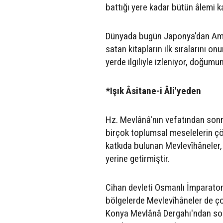
battığı yere kadar bütün âlemi k
Dünyada bugün Japonya'dan Ameri
satan kitapların ilk sıralarını on
yerde ilgiliyle izleniyor, doğumu
*Işık Âsitane-i Âli'yeden
Hz. Mevlânâ'nın vefatından sonra
birçok toplumsal meselelerin ç
katkıda bulunan Mevlevîhâneler, 
yerine getirmiştir.
Cihan devleti Osmanlı İmparatorl
bölgelerde Mevlevîhâneler de çoğ
Konya Mevlânâ Dergahı'ndan son