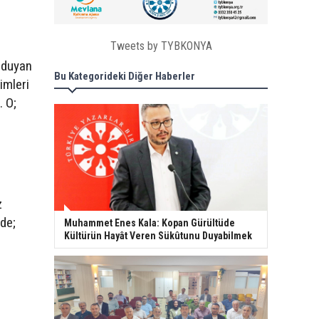
Tweets by TYBKONYA
ı duyan
Bu Kategorideki Diğer Haberler
imleri
. O;
z
nde;
Muhammet Enes Kala: Kopan Gürültüde
Kültürün Hayât Veren Sükûtunu Duyabilmek