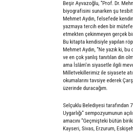
Beşir Ayvazoğlu, "Prof. Dr. Mehme
biyografisini sunarken şu tesbit
Mehmet Aydın, felsefede kendin
yazmaya tercih eden bir mütefekk
etmekten çekinmeyen gerçek bir 
Bu kitapta kendisiyle yapılan rö
Mehmet Aydın, "Ne yazık ki, bu d
ve en çok yanlış tanıtılan din o
ama İslâm'ın siyasetle ilgili mev
Milletvekillerimiz ile siyasete a
okumalarını tavsiye ederek Çarşa
üzerinde duracağım.
Selçuklu Belediyesi tarafından 7
Uygarlığı" sempozyumunun açılış
amacını "Geçmişteki bütün biriki
Kayseri, Sivas, Erzurum, Eskişeh