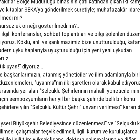
kıflar Bölge Müdürlüğü binasının çatı katından çıkan iki ka
 ve kitaplar SEKA'ya gönderilmek suretiyle; muhafazakâr idare
dilmedi mi?
şuursuzluk örneği gösterilmedi mi?..
e ilgili konferanslar, sohbet toplantıları ve bilgi şölenleri düz
yoruz. Köklü, anlı ve şanlı mazimiz bize unutturulduğu, kafam
modern uyku haplarıyla uyuşturulduğu için yeni yeni uykudan
ruz.
ık uyan!" diyoruz...
e başkanlarımızın, atanmış yöneticiler ve ilim adamlarıyla birl
zenlemeleri, "uyanma"nın ilk işaretleri olarak kabul ediyoru
asında yer alan "Selçuklu Şehirlerinin mahalli yöneticilerinin
çin sempozyumların her yıl bir başka şehirde belli bir konu
hirlere yılın "Selçuklu Kültür Şehri" unvanı verilmesi" kararı 
yseri Büyükşehir Belediyesince düzenlenmesi" ve "Selçuklu k
ilimsel çalışmalar teşvik edilmeli, ilgili kurum ve kuruluşlarca
 ile ilgili tüm yüksek lisans, doktora çalışmalarına ve diğer