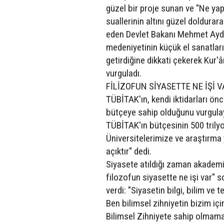
güzel bir proje sunan ve "Ne ya
suallerinin altını güzel doldurar
eden Devlet Bakanı Mehmet Aydın
medeniyetinin küçük el sanatlarıyl
getirdiğine dikkati çekerek Kur'ân
vurguladı.
FİLİZOFUN SİYASETTE NE İŞİ V
TÜBİTAK'ın, kendi iktidarları önce
bütçeye sahip olduğunu vurgulay
TÜBİTAK'ın bütçesinin 500 trily
Üniversitelerimize ve araştırm
açıktır" dedi.
Siyasete atıldığı zaman akademik
filozofun siyasette ne işi var" 
verdi: "Siyasetin bilgi, bilim ve 
Ben bilimsel zihniyetin bizim iç
Bilimsel Zihniyete sahip olmamak