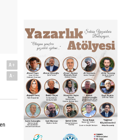
A+
A-
nen