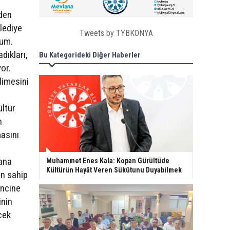
lden
lediye
Tweets by TYBKONYA
rum.
dıkları,
Bu Kategorideki Diğer Haberler
or.
limesini
ltür
n
masını
dana
Muhammet Enes Kala: Kopan Gürültüde
Kültürün Hayât Veren Sükûtunu Duyabilmek
en sahip
incine
inin
cek