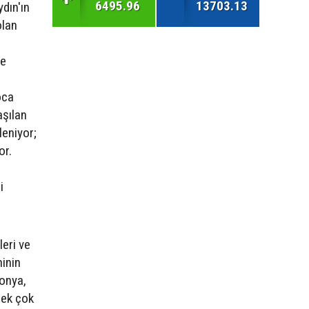
6495.96
13703.13
ydın'ın
olan
de
oca
aşılan
leniyor;
or.
ı
i
eri ve
inin
Konya,
pek çok