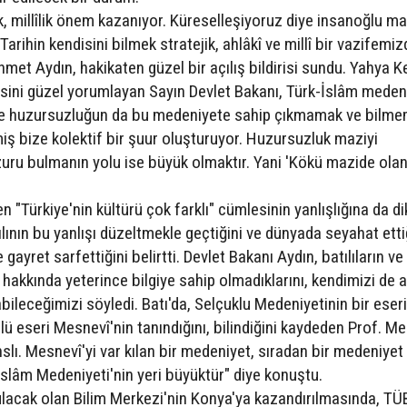
, millîlik önem kazanıyor. Küreselleşiyoruz diye insanoğlu m
 Tarihin kendisini bilmek stratejik, ahlâkî ve millî bir vazifemiz
hmet Aydın, hakikaten güzel bir açılış bildirisi sundu. Yahya K
sini güzel yorumlayan Sayın Devlet Bakanı, Türk-İslâm meden
ve huzursuzluğun da bu medeniyete sahip çıkmamak ve bilm
iş bize kolektif bir şuur oluşturuyor. Huzursuzluk maziyi
ru bulmanın yolu ise büyük olmaktır. Yani 'Kökü mazide olan 
en "Türkiye'nin kültürü çok farklı" cümlesinin yanlışlığına da d
ılının bu yanlışı düzeltmekle geçtiğini ve dünyada seyahat etti
yret sarfettiğini belirtti. Devlet Bakanı Aydın, batılıların ve 
 hakkında yeterince bilgiye sahip olmadıklarını, kendimizi de 
bileceğimizi söyledi. Batı'da, Selçuklu Medeniyetinin bir eser
lü eseri Mesnevî'nin tanındığını, bilindiğini kaydeden Prof. 
lı. Mesnevî'yi var kılan bir medeniyet, sıradan bir medeniyet
lâm Medeniyeti'nin yeri büyüktür" diye konuştu.
rulacak olan Bilim Merkezi'nin Konya'ya kazandırılmasında, T