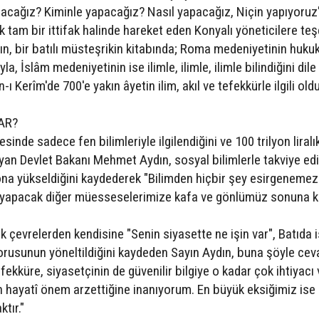
pacağız? Kiminle yapacağız? Nasıl yapacağız, Niçin yapıyoruz
ak tam bir ittifak halinde hareket eden Konyalı yöneticilere te
, bir batılı müsteşrikin kitabında; Roma medeniyetinin hukuk
a, İslâm medeniyetinin ise ilimle, ilimle, ilimle bilindiğini dile
-ı Kerîm'de 700'e yakın âyetin ilim, akıl ve tefekkürle ilgili ol
AR?
sinde sadece fen bilimleriyle ilgilendiğini ve 100 trilyon liralık
an Devlet Bakanı Mehmet Aydın, sosyal bilimlerle takviye edi
ona yükseldiğini kaydederek "Bilimden hiçbir şey esirgenemez
a yapacak diğer müesseselerimize kafa ve gönlümüz sonuna 
 çevrelerden kendisine "Senin siyasette ne işin var", Batıda i
sorusunun yöneltildiğini kaydeden Sayın Aydın, buna şöyle cev
tefekküre, siyasetçinin de güvenilir bilgiye o kadar çok ihtiyacı v
in hayatî önem arzettiğine inanıyorum. En büyük eksiğimiz ise
tır."