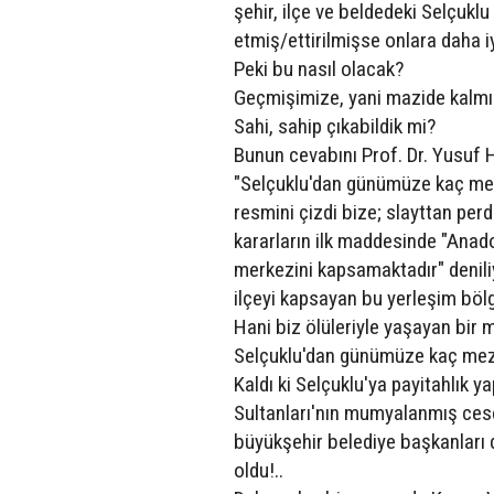
şehir, ilçe ve beldedeki Selçukl
etmiş/ettirilmişse onlara daha 
Peki bu nasıl olacak?
Geçmişimize, yani mazide kalmış
Sahi, sahip çıkabildik mi?
Bunun cevabını Prof. Dr. Yusuf 
"Selçuklu'dan günümüze kaç mez
resmini çizdi bize; slayttan per
kararların ilk maddesinde "Anado
merkezini kapsamaktadır" denili
ilçeyi kapsayan bu yerleşim bölg
Hani biz ölüleriyle yaşayan bir m
Selçuklu'dan günümüze kaç meza
Kaldı ki Selçuklu'ya payitahlık 
Sultanları'nın mumyalanmış ceset
büyükşehir belediye başkanları d
oldu!..