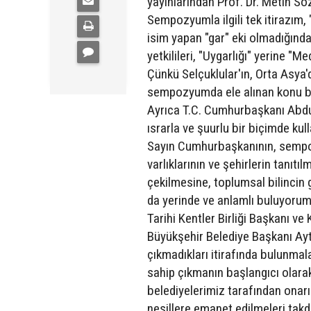
yayınlarından Prof. Dr. Metin Söze
Sempozyumla ilgili tek itirazım, 
isim yapan "gar" eki olmadığınd
yetkilileri, "Uygarlığı" yerine 
Çünkü Selçuklular'ın, Orta Asya
sempozyumda ele alınan konu başl
Ayrıca T.C. Cumhurbaşkanı Abdu
ısrarla ve şuurlu bir biçimde k
Sayın Cumhurbaşkanının, sempoz
varlıklarının ve şehirlerin tanı
çekilmesine, toplumsal bilincin 
da yerinde ve anlamlı buluyorum
Tarihi Kentler Birliği Başkanı 
Büyükşehir Belediye Başkanı Ayta
çıkmadıkları itirafında bulunmal
sahip çıkmanın başlangıcı olarak
belediyelerimiz tarafından onarı
nesillere emanet edilmeleri takd