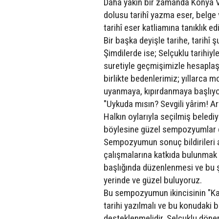
Daha yakın bir zamanda Konya Va
dolusu tarihî yazma eser, belge
tarihî eser katliamına tanıklık e
Bir başka deyişle tarihe, tarihî 
Şimdilerde ise; Selçuklu tarihiyl
suretiyle geçmişimizle hesaplaşı
birlikte bedenlerimiz; yıllarca 
uyanmaya, kıpırdanmaya başlıyo
"Uykuda mısın? Sevgili yârim! Art
Halkın oylarıyla seçilmiş belediy
böylesine güzel sempozyumlar dü
Sempozyumun sonuç bildirileri ar
çalışmalarına katkıda bulunmak i
başlığında düzenlenmesi ve bu şe
yerinde ve güzel buluyoruz.
Bu sempozyumun ikincisinin "Ka
tarihi yazılmalı ve bu konudaki b
desteklenmelidir. Selçuklu dönemi