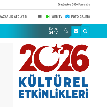
06 Ağustos 2026
Perşembe
YAZARLIK ATÖLYESİ
WEB TV
FOTO GALERİ
Konya
B KONYA ŞUBESİ’NDE FOTOĞRAF DOLU BİR GÜN GERÇEKLEŞTİ
YAYINLAR
24 °C