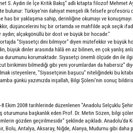
t S. Aydın ile İçe Kritik Bakış" adlı kitapta filozof Mehmet A
te bulunur: Türkiye'nin ilahiyat menşeli ilk felsefe profesörü 
e has bir yaklaşıma sahip, derinliğine okumayı ve konuşmayı
ir, düşüncelerini hiç bir ortamda ve mahfilde açık seçik ifa
aydın; alçakgönüllü bir dost ve büyük bir hocadır."
portajda "Siyasetçi dini bilmiyor" diyen mütefekkir ve büyük h
in, büyük dinler arasında hâlâ en az bilinen, en çok yanlış anl
lma durumunu korumaktadır. Siyasetçi önemli ölçüde din ile ilgi
cut birikimini bilmediği gibi yeni yorumlardan da habersiz" diy
tılmak isteyenlere, "Siyasetçinin başucu" niteliğindeki bu kitab
mba günkü yazımızda inşallah, Bilgi Şöleni'nin sonuç bildiris
-8 Ekim 2008 tarihlerinde düzenlenen "Anadolu Selçuklu Şehirl
 oturumuna başkanlık eden Prof. Dr. Metin Sözen, bilgi şölen
mlerin gözden geçirilmesidir" şeklinde açıkladı. Anadolu'da 
ir, Bolu, Antalya, Aksaray, Niğde, Alanya, Mudurnu gibi daha 