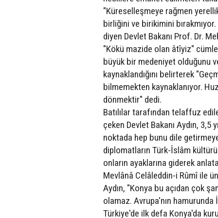
"Küreselleşmeye rağmen yerellik
birliğini ve birikimini bırakmıyor.
diyen Devlet Bakanı Prof. Dr. Me
"Kökü mazide olan âtîyiz" cümle
büyük bir medeniyet olduğunu 
kaynaklandığını belirterek "Geçm
bilmemekten kaynaklanıyor. Huzu
dönmektir" dedi.
Batılılar tarafından telaffuz edil
çeken Devlet Bakanı Aydın, 3,5 y
noktada hep bunu dile getirmeye ga
diplomatların Türk-İslâm kültürü
onların ayaklarına giderek anlata
Mevlânâ Celâleddin-i Rûmî ile ün
Aydın, "Konya bu açıdan çok şans
olamaz. Avrupa'nın hamurunda İs
Türkiye'de ilk defa Konya'da ku