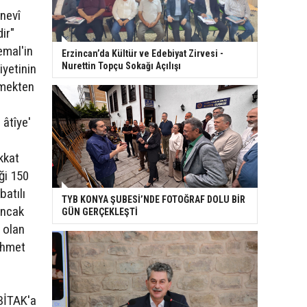
anevî
dir"
emal'in
Erzincan’da Kültür ve Edebiyat Zirvesi -
Nurettin Topçu Sokağı Açılışı
iyetinin
emekten
âtîye'
ikkat
ği 150
batılı
TYB KONYA ŞUBESİ’NDE FOTOĞRAF DOLU BİR
ancak
GÜN GERÇEKLEŞTİ
i olan
Mehmet
ÜBİTAK'a