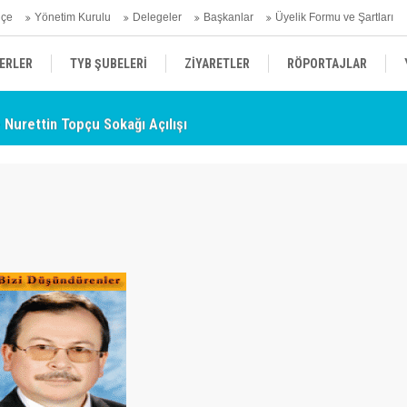
hçe
Yönetim Kurulu
Delegeler
Başkanlar
Üyelik Formu ve Şartları
ERLER
TYB ŞUBELERİ
ZİYARETLER
RÖPORTAJLAR
- Nurettin Topçu Sokağı Açılışı
TY
ÜYELERİMİZDEN HABERLER
KENDİNİ ARAYAN ŞEHİR
AÇIKLAMA