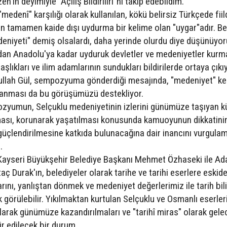
n'in deyimiyle "Açılış Bildiriliri"ni takip edebildim.
"medenî" karşılığı olarak kullanılan, kökü belirsiz Türkçede fii
an tamamen kaide dışı uydurma bir kelime olan "uygar"adır. Be
"Medeniyeti" demiş olsalardı, daha yerinde olurdu diye düşünüyo
'dan Anadolu'ya kadar uyduruk devletler ve medeniyetler kurma
ıkları ve ilim adamlarının sundukları bildirilerde ortaya çıkıy
llah Gül, sempozyuma gönderdiği mesajında, "medeniyet" ke
ullanması da bu görüşümüzü destekliyor.
yumun, Selçuklu medeniyetinin izlerini günümüze taşıyan kü
tılması, korunarak yaşatılması konusunda kamuoyunun dikkatini
güçlendirilmesine katkıda bulunacağına dair inancını vurgula
.
ve Kayseri Büyükşehir Belediye Başkanı Mehmet Özhaseki ile A
ç Durak'ın, belediyeler olarak tarihe ve tarihi eserlere eskid
arını, yanlıştan dönmek ve medeniyet değerlerimiz ile tarih bil
 görülebilir. Yıkılmaktan kurtulan Selçuklu ve Osmanlı eserler
larak günümüze kazandırılmaları ve "tarihî miras" olarak gele
ir edilecek bir durum.