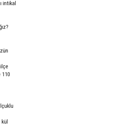
 intikal
ğız?
üzün
ilçe
e 110
elçuklu
 kül