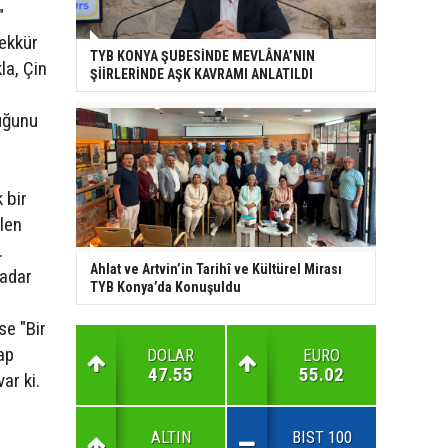
"
şekkür
TYB KONYA ŞUBESİNDE MEVLÂNA’NIN
la, Çin
ŞİİRLERİNDE AŞK KAVRAMI ANLATILDI
duğunu
 bir
len
.
Ahlat ve Artvin’in Tarihî ve Kültürel Mirası
kadar
TYB Konya’da Konuşuldu
se "Bir
ap
DOLAR
EURO
47.55
55.02
ar ki.
ALTIN
BIST 100