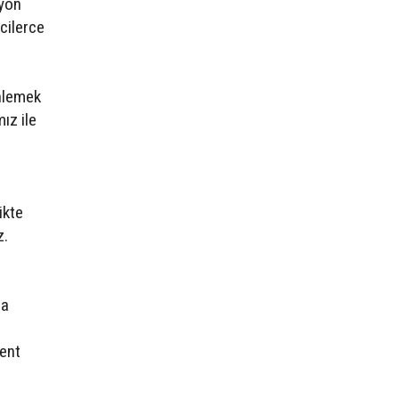
myon
cilerce
enlemek
ız ile
ikte
z.
da
ent