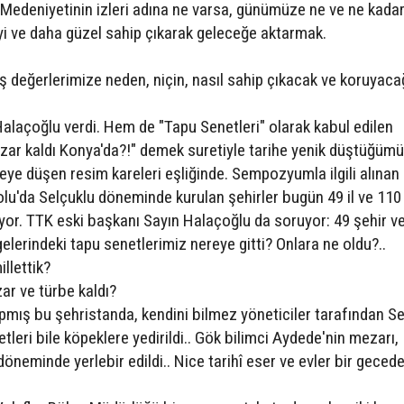
u Medeniyetinin izleri adına ne varsa, günümüze ne ve ne kadarı
iyi ve daha güzel sahip çıkarak geleceğe aktarmak.
 değerlerimize neden, niçin, nasıl sahip çıkacak ve koruyaca
Halaçoğlu verdi. Hem de "Tapu Senetleri" olarak kabul edilen
ar kaldı Konya'da?!" demek suretiyle tarihe yenik düştüğüm
deye düşen resim kareleri eşliğinde. Sempozyumla ilgili alınan
lu'da Selçuklu döneminde kurulan şehirler bugün 49 il ve 110 
yor. TTK eski başkanı Sayın Halaçoğlu da soruyor: 49 şehir v
elerindeki tapu senetlerimiz nereye gitti? Onlara ne oldu?..
illettik?
r ve türbe kaldı?
yapmış bu şehristanda, kendini bilmez yöneticiler tarafından S
leri bile köpeklere yedirildi.. Gök bilimci Aydede'nin mezarı,
öneminde yerlebir edildi.. Nice tarihî eser ve evler bir gecede