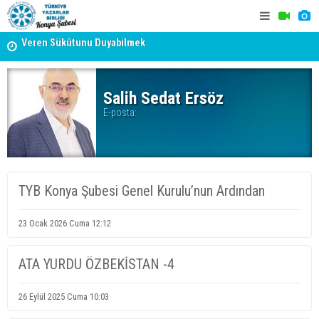
Veren Sükûtunu Duyabilmek
TYB KONYA
Erzincan’da Kültür ve Edebiyat Zirvesi - Nurettin Topçu
GERÇEKLE
Sokağı Açılışı
Salih Sedat Ersöz
E-posta:
TYB Konya Şubesi Genel Kurulu’nun Ardından
23 Ocak 2026 Cuma 12:12
ATA YURDU ÖZBEKİSTAN -4
26 Eylül 2025 Cuma 10:03