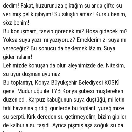
dedim! Fakat, huzurunuza çıktığım şu anda çifte su
verilmiş çelik gibiyim! Su sıkıştırılamaz! Kürsü benim,
söz benim!
Bu konuşmam, tasvip görecek mi? Hoşa gidecek mi?
Yoksa suya yazı mı yazıyoruz? Emeklerimizi suya mı
vereceğiz? Bu sonucu da beklemek lâzım. Suya
giden ıslanır!
Lehimizde konuşan da olur, aleyhimizde de. Nitekim,
su uyur düşman uyumaz.
Bu toplantıyı, Konya Büyükşehir Belediyesi KOSKİ
genel Müdürlüğü ile TYB Konya şubesi müştereken
düzenledi. Karpuz kabuğunun suya düştüğü, milletin
tatil havasına girdiği günlerde bu toplantı yüreğimize
su serpti. Kırk dereden su getirmeyelim, bizim gibiler
de kalburla su taşıdı. Ayrıca pişmiş aşa soğuk su da