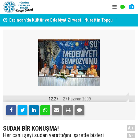
yât
Erzincan’da Kültür ve Edebiyat Zirvesi - Nurettin Topçu
TYB KONYA
Sokağı Açılışı
GERÇEKLE
12:27
27 Haziran 2009
SUDAN BİR KONUŞMA!
A+
Her canlı şeyi sudan yarattığını işaretle bizleri
A-