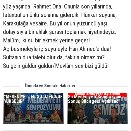
yüz yaşında! Rahmet Ona! Onunla son yıllarında,
İstanbul'un ünlü sularına giderdik. Hünkâr suyuna,
Karakulağa vesaire. Bu yıl onun yüzüncü yaşı
dolayısıyla bir ahlak şurası toplamak niyetindeyiz.
Malûm, iki su bir ekmek yerine geçer!
Aç besmeleyle iç suyu eyle Han Ahmed'e dua!
Sultanın dua talebi olur da, fakirin olmaz mı?
Su gelir güldür güldür/Mevlâm sen bizi güldür!
Önceki ve Sonraki Haberler
"MEDENİYETLER SU ÜZERİNDE
Su Medeniyeti Sempozyumu
YÜKSELİR"
Sonuç Bildirgesi Açıklandı