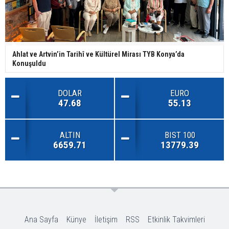
Ahlat ve Artvin’in Tarihî ve Kültürel Mirası TYB Konya’da
Konuşuldu
DOLAR
EURO
47.68
55.13
ALTIN
BIST 100
6659.71
13779.39
Ana Sayfa
Künye
İletişim
RSS
Etkinlik Takvimleri