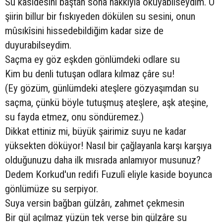
Su kasidesini baştan sona hakkıyla okuyabilseydim. O
şiirin billur bir fıskıyeden dökülen su sesini, onun
mûsıkîsini hissedebildiğim kadar size de
duyurabilseydim.
Saçma ey göz eşkden gönlümdeki odlare su
Kim bu denli tutuşan odlara kılmaz çâre su!
(Ey gözüm, günlümdeki ateşlere gözyaşımdan su
saçma, çünkü böyle tutuşmuş ateşlere, aşk ateşine,
su fayda etmez, onu söndüremez.)
Dikkat ettiniz mi, büyük şairimiz suyu ne kadar
yüksekten döküyor! Nasıl bir çağlayanla karşı karşıya
olduğunuzu daha ilk mısrada anlamıyor musunuz?
Dedem Korkud'un redifi Fuzulî eliyle kaside boyunca
gönlümüze su serpiyor.
Suya versin bağban gülzârı, zahmet çekmesin
Bir gül açılmaz yüzün tek verse bin gülzâre su