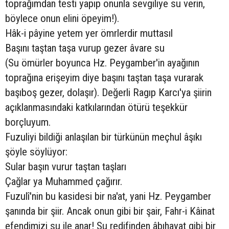
toprağımdan testi yapıp onunla sevgiliye su verin,
böylece onun elini öpeyim!).
Hâk-i pâyine yetem yer ömrlerdir muttasıl
Başını taştan taşa vurup gezer âvare su
(Su ömürler boyunca Hz. Peygamber'in ayağının
toprağına erişeyim diye başını taştan taşa vurarak
başıboş gezer, dolaşır). Değerli Ragıp Karcı'ya şiirin
açıklanmasındaki katkılarından ötürü teşekkür
borçluyum.
Fuzuliyi bildiği anlaşılan bir türkünün meçhul âşıkı
şöyle söylüyor:
Sular başın vurur taştan taşları
Çağlar ya Muhammed çağırır.
Fuzulî'nin bu kasidesi bir na'at, yani Hz. Peygamber
şanında bir şiir. Ancak onun gibi bir şair, Fahr-i Kâinat
efendimizi su ile anar! Su redifinden âbıhayat gibi bir