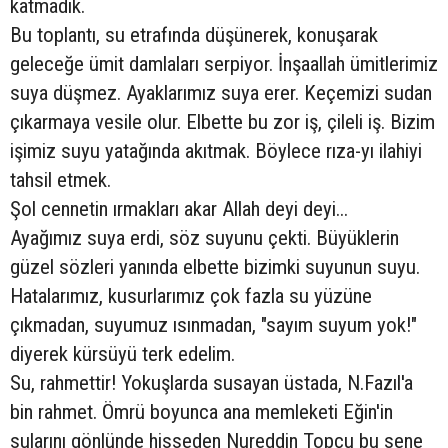
katmadık.
Bu toplantı, su etrafında düşünerek, konuşarak
geleceğe ümit damlaları serpiyor. İnşaallah ümitlerimiz
suya düşmez. Ayaklarımız suya erer. Keçemizi sudan
çıkarmaya vesile olur. Elbette bu zor iş, çileli iş. Bizim
işimiz suyu yatağında akıtmak. Böylece rıza-yı ilahiyi
tahsil etmek.
Şol cennetin ırmakları akar Allah deyi deyi...
Ayağımız suya erdi, söz suyunu çekti. Büyüklerin
güzel sözleri yanında elbette bizimki suyunun suyu.
Hatalarımız, kusurlarımız çok fazla su yüzüne
çıkmadan, suyumuz ısınmadan, "sayım suyum yok!"
diyerek kürsüyü terk edelim.
Su, rahmettir! Yokuşlarda susayan üstada, N.Fazıl'a
bin rahmet. Ömrü boyunca ana memleketi Eğin'in
sularını gönlünde hisseden Nureddin Topçu bu sene