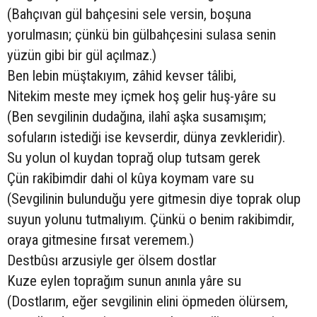
(Bahçıvan gül bahçesini sele versin, boşuna
yorulmasın; çünkü bin gülbahçesini sulasa senin
yüzün gibi bir gül açılmaz.)
Ben lebin müştakıyım, zâhid kevser tâlibi,
Nitekim meste mey içmek hoş gelir huş-yâre su
(Ben sevgilinin dudağına, ilahî aşka susamışım;
sofuların istediği ise kevserdir, dünya zevkleridir).
Su yolun ol kuydan toprağ olup tutsam gerek
Çün rakîbimdir dahi ol kûya koymam vare su
(Sevgilinin bulunduğu yere gitmesin diye toprak olup
suyun yolunu tutmalıyım. Çünkü o benim rakibimdir,
oraya gitmesine fırsat veremem.)
Destbûsı arzusiyle ger ölsem dostlar
Kuze eylen toprağım sunun anınla yâre su
(Dostlarım, eğer sevgilinin elini öpmeden ölürsem,