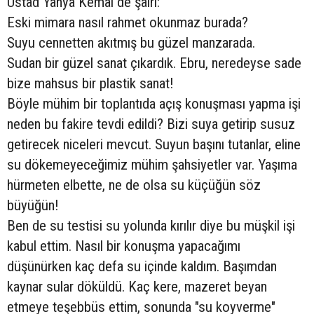
Üstad Yahya Kemal de şairi:
Eski mimara nasıl rahmet okunmaz burada?
Suyu cennetten akıtmış bu güzel manzarada.
Sudan bir güzel sanat çıkardık. Ebru, neredeyse sade
bize mahsus bir plastik sanat!
Böyle mühim bir toplantıda açış konuşması yapma işi
neden bu fakire tevdi edildi? Bizi suya getirip susuz
getirecek niceleri mevcut. Suyun başını tutanlar, eline
su dökemeyeceğimiz mühim şahsiyetler var. Yaşıma
hürmeten elbette, ne de olsa su küçüğün söz
büyüğün!
Ben de su testisi su yolunda kırılır diye bu müşkil işi
kabul ettim. Nasıl bir konuşma yapacağımı
düşünürken kaç defa su içinde kaldım. Başımdan
kaynar sular döküldü. Kaç kere, mazeret beyan
etmeye teşebbüs ettim, sonunda "su koyverme"