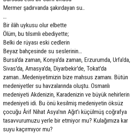
Mermer şadırvanda şakırdayan su..
...
Bir ilâh uykusu olur elbette
Ölüm, bu tılsımlı ebediyette;
Belki de rüyası eski cedlerin
Beyaz bahçesinde su seslerinin...
Bursa'da zaman, Konya'da zaman, Erzurumda, Urfa'da,
Sivas'da, Amasya'da, Diyarbekir'de, Tokat'da
zaman...Medeniyetimizin bize mahsus zamanı. Bütün
medeniyetler su havzalarında oluştu. Osmanlı
medeniyeti Akdenizin, Karadenizin ve büyük nehirlerin
medeniyeti idi. Bu önü kesilmiş medeniyetin öksüz
çocuğu Ârif Nihat Asya'nın Ağıt'ı küçülmüş coğrafya
tasavvurumuzu yerle bir etmiyor mu? Kulağımıza kar
suyu kaçırmıyor mu?