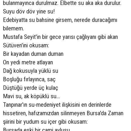
bulanmayınca durulmaz. Elbette su aka aka durulur.
Suyu döv döv yine su!
Edebiyatta su bahsine girsem, nerede duracağımı
bilemem.
Mustafa Seyit'in bir gece yarısı çağlıyanı gibi akan
Sütüven'ini okusam:
Bir kayadan duman duman
On yedi metre atlayan
Dağ kokusuyla yüklü su
Boşluğu fırlayınca, saç
Düştüğü yerde üç kulaç
Mavi su, ak köpüklü su...
Tanpınar'ın su-medeniyet ilişkisini en derinlerde
hissetiren, hafızamızdan silinmeyen Bursa'da Zaman
şiirini bir yudum su içer gibi okusam:
Bursada eski bir cami avlusu